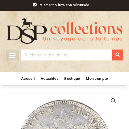
Aller
Paiement & livraison sécurisée
au
contenu
Rechercher
Accueil
Actualités
Boutique
Mon compte