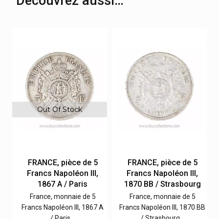
Découvrez aussi…
Out Of Stock
FRANCE, pièce de 5
FRANCE, pièce de 5
Francs Napoléon III,
Francs Napoléon III,
g
1867 A / Paris
1870 BB / Strasbourg
France, monnaie de 5
France, monnaie de 5
BB
Francs Napoléon III, 1867 A
Francs Napoléon III, 1870 BB
/ Paris…
/ Strasbourg…