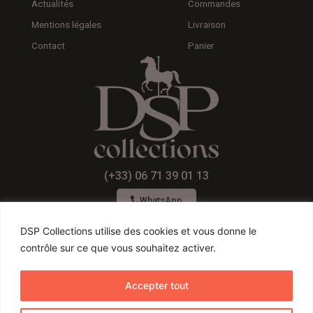
Actualités
Commandes
Mentions légales
Livraison
Contact
Panier
(+33) 06 71 39 01 13
WhatsApp
DSP Collections utilise des cookies et vous donne le
contrôle sur ce que vous souhaitez activer.
F
I
Y
a
n
o
Accepter tout
c
s
u
Conditions générales de ventes