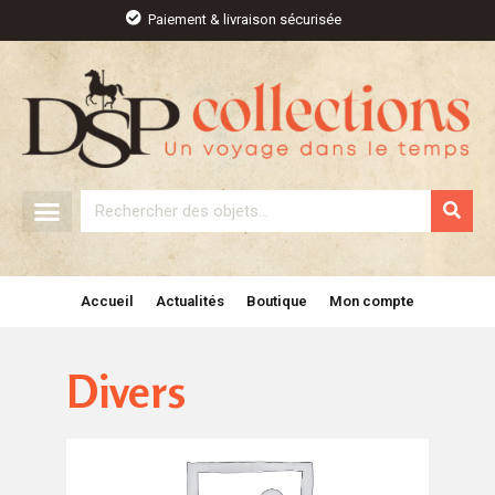
Aller
Paiement & livraison sécurisée
au
contenu
Rechercher
Accueil
Actualités
Boutique
Mon compte
Divers