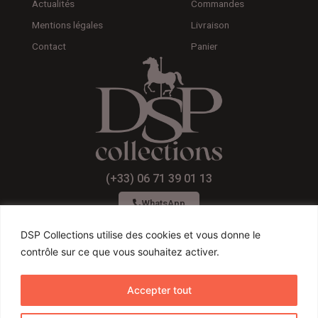
Actualités
Commandes
Mentions légales
Livraison
Contact
Panier
(+33) 06 71 39 01 13
WhatsApp
DSP Collections utilise des cookies et vous donne le
contrôle sur ce que vous souhaitez activer.
F
I
Y
a
n
o
Accepter tout
c
s
u
Conditions générales de ventes