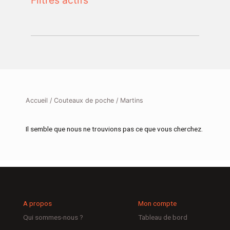
Filtres actifs
Accueil
/
Couteaux de poche
/ Martins
Il semble que nous ne trouvions pas ce que vous cherchez.
A propos
Mon compte
Qui sommes-nous ?
Tableau de bord