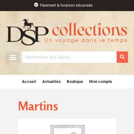
Aller
Paiement & livraison sécurisée
au
contenu
Rechercher
Accueil
Actualités
Boutique
Mon compte
Martins