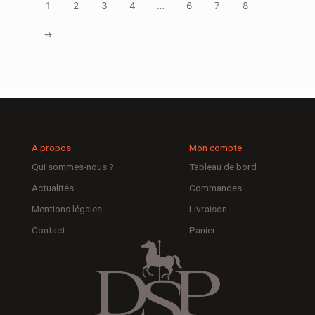
1
2
3
4
…
6
7
8
→
A propos
Mon compte
Qui sommes-nous ?
Tableau de bord
Actualités
Commandes
Mentions légales
Livraison
Contact
Panier