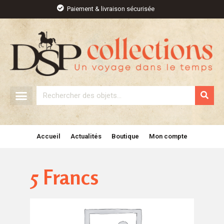
Aller
Paiement & livraison sécurisée
au
contenu
Rechercher
Accueil
Actualités
Boutique
Mon compte
5 Francs