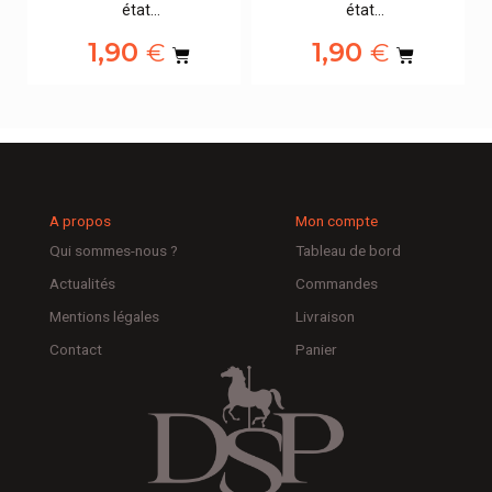
état…
état…
1,90
1,90
€
€
A propos
Mon compte
Qui sommes-nous ?
Tableau de bord
Actualités
Commandes
Mentions légales
Livraison
Contact
Panier