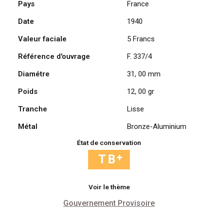
Pays
France
Francs
Date
1940
1940,
Lavrillier
Valeur faciale
5 Francs
Bronze-
Aluminium
Référence d'ouvrage
F. 337/4
Diamétre
31, 00 mm
Poids
12, 00 gr
Tranche
Lisse
Métal
Bronze-Aluminium
État de conservation
Voir le thème
Gouvernement Provisoire