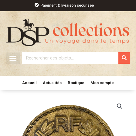
Aller
Paiement & livraison sécurisée
au
contenu
Rechercher
Accueil
Actualités
Boutique
Mon compte