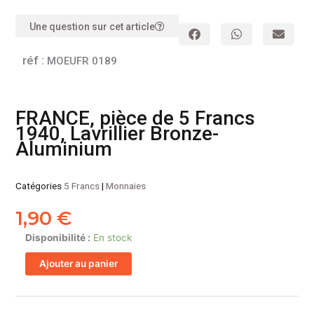
Une question sur cet article
réf :
MOEUFR 0189
FRANCE, pièce de 5 Francs
1940, Lavrillier Bronze-
Aluminium
Catégories
5 Francs
|
Monnaies
1,90
€
quantité
Disponibilité :
En stock
de
Ajouter au panier
FRANCE,
pièce
de
5