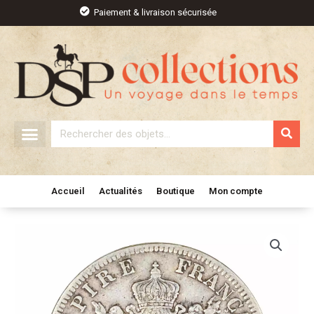
Aller
Paiement & livraison sécurisée
au
contenu
Rechercher
Accueil
Actualités
Boutique
Mon compte