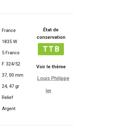
État de
France
conservation
1835 W
5 Francs
F. 324/52
Voir le thème
37, 00 mm
Louis Philippe
24, 47 gr
Ier
Relief
Argent