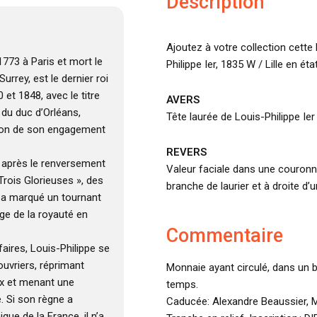
Description
Ajoutez à votre collection cette
1773 à Paris et mort le
Philippe Ier, 1835 W / Lille en éta
rrey, est le dernier roi
 et 1848, avec le titre
AVERS
ls du duc d’Orléans,
Tête laurée de Louis-Philippe Ier
ison de son engagement
REVERS
, après le renversement
Valeur faciale dans une couron
Trois Glorieuses », des
branche de laurier et à droite d’u
ne a marqué un tournant
ge de la royauté en
Commentaire
aires, Louis-Philippe se
uvriers, réprimant
Monnaie ayant circulé, dans un b
x et menant une
temps.
e. Si son règne a
Caducée: Alexandre Beaussier, Maî
ue de la France, il n’a