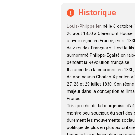
Historique
Louis-Philippe Ier
, né le 6 octobre 
26 août 1850 à Claremont House, Su
à avoir régné en France, entre 1830
de « roi des Français ». Il est le fi
surnommé Philippe-Égalité en ra
pendant la Révolution française.
Il a accédé à la couronne en 1830
de son cousin Charles X par les « 
27, 28 et 29 juillet 1830. Son règ
majeur dans la conception et l’ima
France.
Très proche de la bourgeoisie d’aff
montre peu soucieux du sort des o
durement les mouvements sociau
politique de plus en plus autoritair
favorisé la modernisation économiq