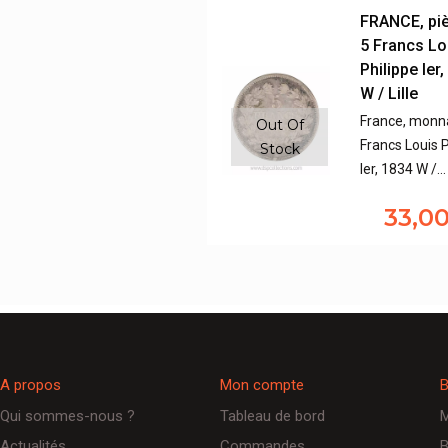
FRANCE, pi
5 Francs Lo
Philippe Ier
W / Lille
France, monna
Out Of
Francs Louis P
Stock
Ier, 1834 W /…
33,0
A propos
Mon compte
B
Qui sommes-nous ?
Tableau de bord
M
Actualités
Commandes
B