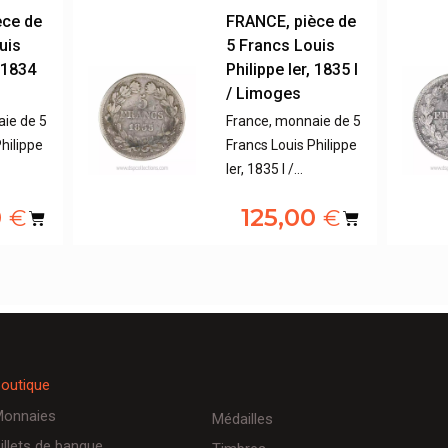
èce de
FRANCE, pièce de
uis
5 Francs Louis
, 1834
Philippe Ier, 1835 I
/ Limoges
ie de 5
France, monnaie de 5
hilippe
Francs Louis Philippe
Ier, 1835 I /…
0
125,00
€
€
outique
onnaies
Médailles
illets de banque