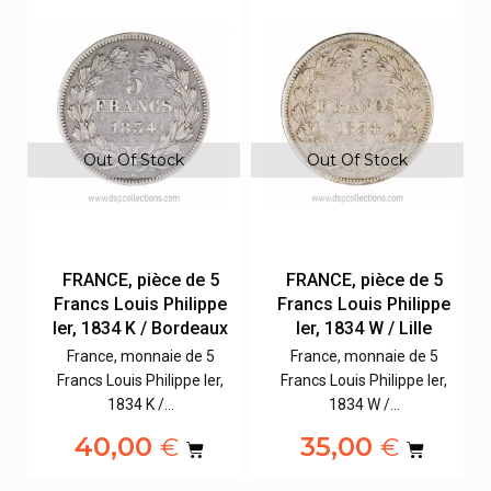
Out Of Stock
Out Of Stock
FRANCE, pièce de 5
FRANCE, pièce de 5
e
Francs Louis Philippe
Francs Louis Philippe
Ier, 1834 K / Bordeaux
Ier, 1834 W / Lille
France, monnaie de 5
France, monnaie de 5
,
Francs Louis Philippe Ier,
Francs Louis Philippe Ier,
1834 K /…
1834 W /…
40,00
35,00
€
€