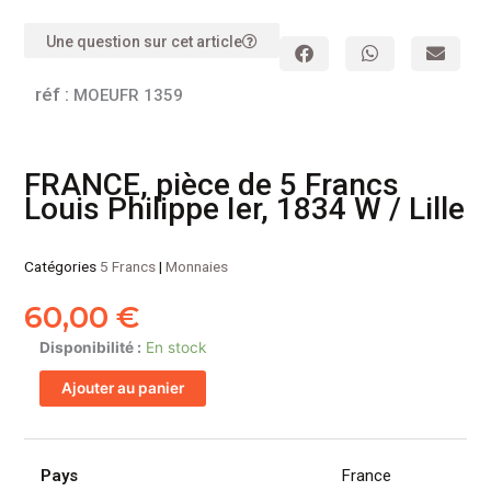
Une question sur cet article
réf :
MOEUFR 1359
FRANCE, pièce de 5 Francs
Louis Philippe Ier, 1834 W / Lille
Catégories
5 Francs
|
Monnaies
60,00
€
quantité
Disponibilité :
En stock
de
Ajouter au panier
FRANCE,
pièce
de
5
Pays
France
Francs