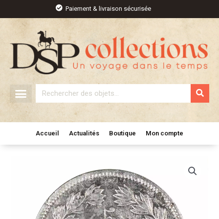
Aller
Paiement & livraison sécurisée
au
contenu
Rechercher
Accueil
Actualités
Boutique
Mon compte