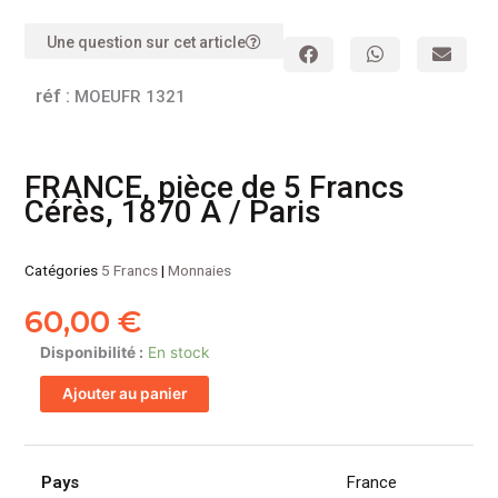
Une question sur cet article
réf :
MOEUFR 1321
FRANCE, pièce de 5 Francs
Cérès, 1870 A / Paris
Catégories
5 Francs
|
Monnaies
60,00
€
quantité
Disponibilité :
En stock
de
Ajouter au panier
FRANCE,
pièce
de
5
Pays
France
Francs