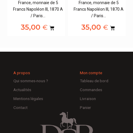
France, monnaie de 5
France, monnaie de 5
 A
Francs Napoléon III, 1870 A
Francs Napoléon III, 1870 A
/ Paris…
/ Paris…
35,00
35,00
€
€
A propos
Mon compte
Qui sommes-nous ?
Tableau de bord
Actualités
Commandes
Mentions légales
Livraison
Contact
Panier