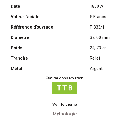
Date
1870 A
Cérès,
1870
Valeur faciale
5 Francs
A
/
Référence d'ouvrage
F. 333/1
Paris
Diamétre
37, 00 mm
Poids
24, 73 gr
Tranche
Relief
Métal
Argent
État de conservation
Voir le thème
Mythologie