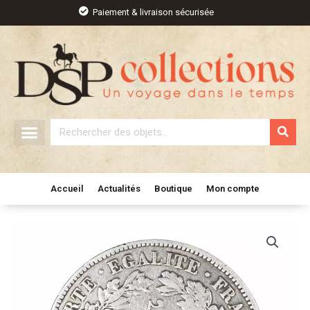
Aller
Paiement & livraison sécurisée
au
contenu
Rechercher
Accueil
Actualités
Boutique
Mon compte