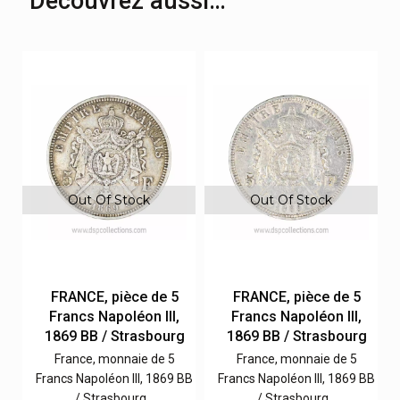
Découvrez aussi…
Out Of Stock
Out Of Stock
FRANCE, pièce de 5
FRANCE, pièce de 5
Francs Napoléon III,
Francs Napoléon III,
g
1869 BB / Strasbourg
1869 BB / Strasbourg
France, monnaie de 5
France, monnaie de 5
BB
Francs Napoléon III, 1869 BB
Francs Napoléon III, 1869 BB
/ Strasbourg…
/ Strasbourg…