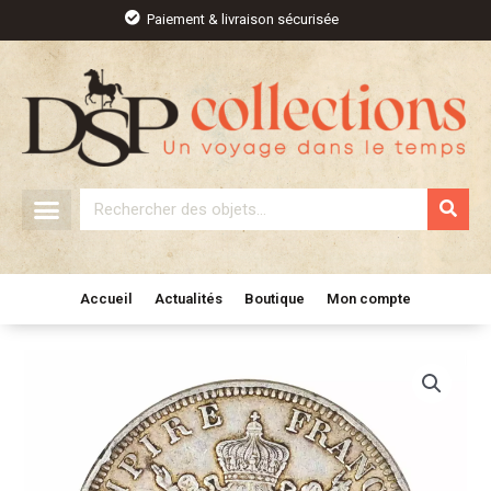
Aller
Paiement & livraison sécurisée
au
contenu
Rechercher
Accueil
Actualités
Boutique
Mon compte