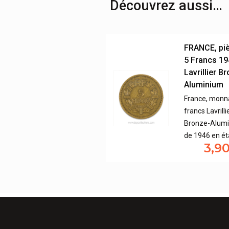
Découvrez aussi…
FRANCE, pi
5 Francs 19
Lavrillier B
Aluminium
France, monna
francs Lavrilli
Bronze-Alum
de 1946 en ét
3,9