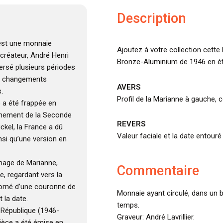
Description
r est une monnaie
Ajoutez à votre collection cette b
créateur, André Henri
Bronze-Aluminium de 1946 en ét
aversé plusieurs périodes
les changements
AVERS
.
Profil de la Marianne à gauche, 
 a été frappée en
chement de la Seconde
REVERS
ckel, la France a dû
Valeur faciale et la date entour
nsi qu’une version en
image de Marianne,
Commentaire
, regardant vers la
t orné d’une couronne de
Monnaie ayant circulé, dans un b
t la date.
temps.
 République (1946-
Graveur: André Lavrillier.
pièce a été émise en