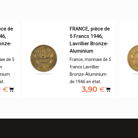
èce de
FRANCE, pièce de
46,
5 Francs 1946,
ronze-
Lavrillier Bronze-
Aluminium
ie de 5
France, monnaie de 5
er
francs Lavrillier
inium
Bronze-Aluminium
at…
de 1946 en état…
0
3,90
€
€