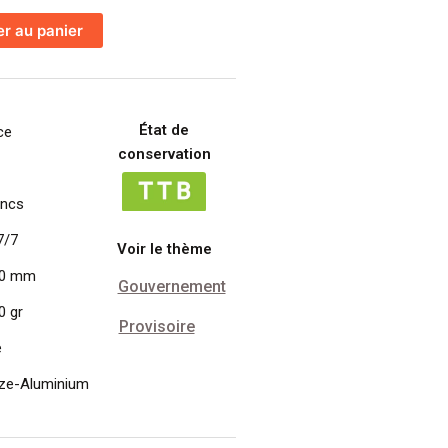
er au panier
État de
ce
conservation
ancs
7/7
Voir le thème
00 mm
Gouvernement
0 gr
Provisoire
e
ze-Aluminium