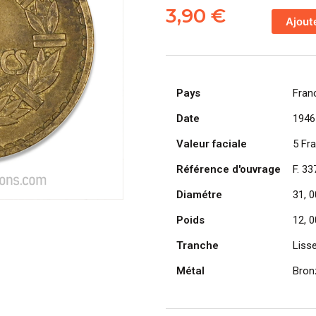
de
3,90
€
Ajout
FRANCE,
pièce
de
5
Pays
Fran
Francs
1946,
Date
1946
Lavrillier
Valeur faciale
5 Fr
Bronze-
Aluminium
Référence d'ouvrage
F. 33
Diamétre
31, 
Poids
12, 0
Tranche
Liss
Métal
Bron