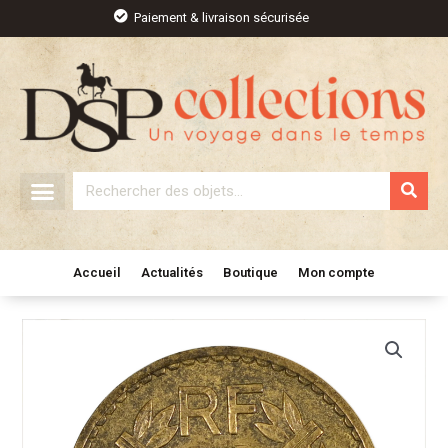
Aller
Paiement & livraison sécurisée
au
contenu
Rechercher
Accueil
Actualités
Boutique
Mon compte