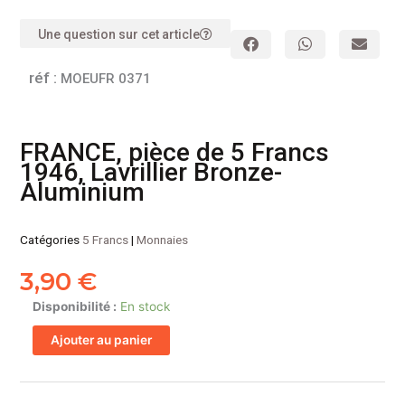
Une question sur cet article
réf :
MOEUFR 0371
FRANCE, pièce de 5 Francs
1946, Lavrillier Bronze-
Aluminium
Catégories
5 Francs
|
Monnaies
3,90
€
quantité
Disponibilité :
En stock
de
Ajouter au panier
FRANCE,
pièce
de
5