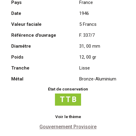
Pays
France
Francs
Date
1946
1946,
Lavrillier
Valeur faciale
5 Francs
Bronze-
Aluminium
Référence d'ouvrage
F. 337/7
Diamétre
31, 00 mm
Poids
12, 00 gr
Tranche
Lisse
Métal
Bronze-Aluminium
État de conservation
Voir le thème
Gouvernement Provisoire