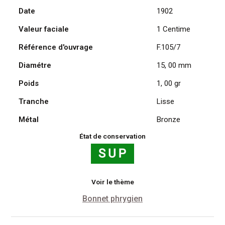
Date
1902
Daniel
Dupuis
Valeur faciale
1 Centime
1902
Référence d'ouvrage
F.105/7
Diamétre
15, 00 mm
Poids
1, 00 gr
Tranche
Lisse
Métal
Bronze
État de conservation
Voir le thème
Bonnet phrygien