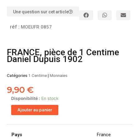
Une question sur cet article
réf :
MOEUFR 0857
FRANCE, pièce de 1 Centime
Daniel Dupuis 1902
Catégories
1 Centime
|
Monnaies
9,90
€
quantité
Disponibilité :
En stock
de
Ajouter au panier
FRANCE,
pièce
de
1
Pays
France
Centime