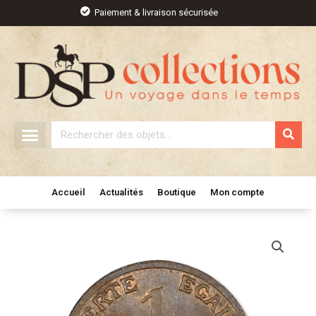
Aller
Paiement & livraison sécurisée
au
contenu
Rechercher
Accueil
Actualités
Boutique
Mon compte