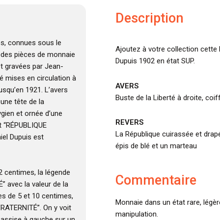
Description
es, connues sous le
Ajoutez à votre collection cette
t des pièces de monnaie
Dupuis 1902 en état SUP.
et gravées par Jean-
té mises en circulation à
AVERS
jusqu’en 1921. L’avers
Buste de la Liberté à droite, coi
une tête de la
ygien et ornée d’une
REVERS
st “RÉPUBLIQUE
La République cuirassée et drapé
iel Dupuis est
épis de blé et un marteau
 2 centimes, la légende
Commentaire
 avec la valeur de la
es de 5 et 10 centimes,
Monnaie dans un état rare, légèr
FRATERNITÉ”. On y voit
manipulation.
 assise à gauche sur un