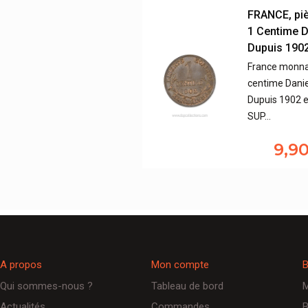
FRANCE, pi
1 Centime D
Dupuis 190
France monna
centime Danie
Dupuis 1902 e
SUP…
9,9
A propos
Mon compte
B
Qui sommes-nous ?
Tableau de bord
M
Actualités
Commandes
B