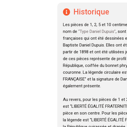
Historique
Les pièces de 1, 2, 5 et 10 centim
nom de
“Type Daniel Dupuis”
, son
françaises qui ont été dessinées 
Baptiste Daniel Dupuis. Elles ont é
partir de 1898 et ont été utilisées 
de ces pièces représente de profil 
République, coiffée du bonnet phr
couronne. La légende circulaire e
FRANÇAISE” et la signature de Dan
également présente.
Au revers, pour les pièces de 1 et
est “LIBERTÉ ÉGALITÉ FRATERNITÉ”
pièce en son centre. Pour les pièc
la légende est “LIBERTÉ ÉGALITÉ 
la République cuirassée et drapée,