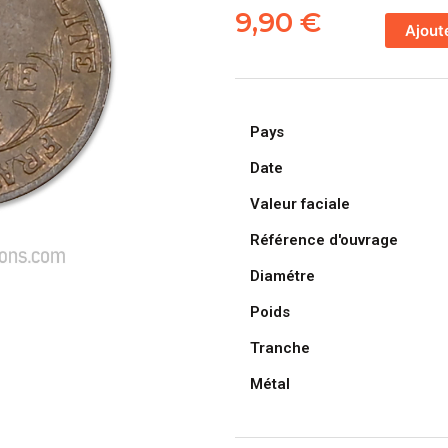
de
9,90
€
Ajout
FRANCE,
pièce
de
1
Pays
Centime
Daniel
Date
Dupuis
Valeur faciale
1902
Référence d'ouvrage
Diamétre
Poids
Tranche
Métal