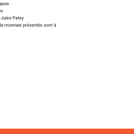
puis .
is
-Jules Patey
 la monnaie présentée sont à