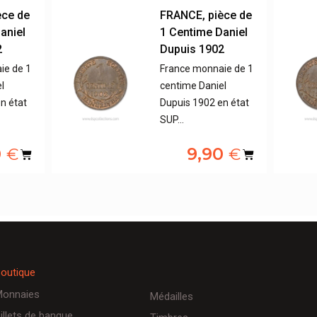
èce de
FRANCE, pièce de
aniel
1 Centime Daniel
2
Dupuis 1902
ie de 1
France monnaie de 1
l
centime Daniel
n état
Dupuis 1902 en état
SUP…
0
9,90
€
€
outique
onnaies
Médailles
illets de banque