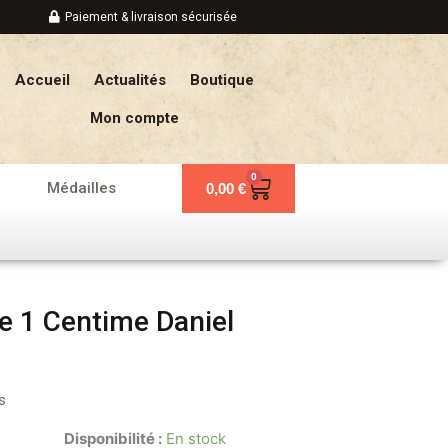
Paiement & livraison sécurisée
Accueil
Actualités
Boutique
Mon compte
0
Panier
Médailles
0,00
€
e 1 Centime Daniel
s
Disponibilité :
En stock