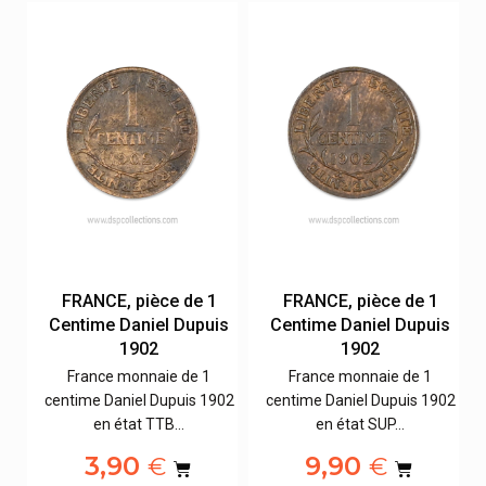
FRANCE, pièce de 1
FRANCE, pièce de 1
s
Centime Daniel Dupuis
Centime Daniel Dupuis
1902
1902
France monnaie de 1
France monnaie de 1
02
centime Daniel Dupuis 1902
centime Daniel Dupuis 1902
en état TTB…
en état SUP…
3,90
9,90
€
€