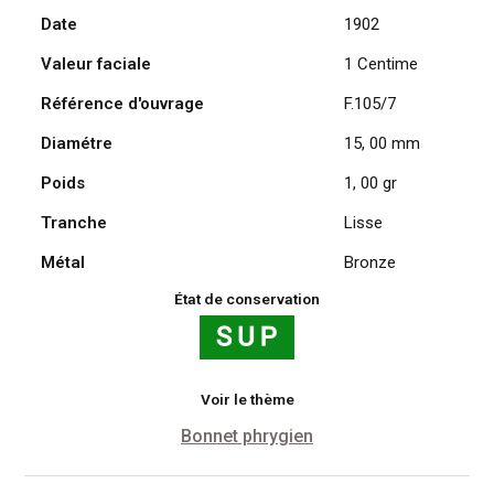
Date
1902
Daniel
Dupuis
Valeur faciale
1 Centime
1902
Référence d'ouvrage
F.105/7
Diamétre
15, 00 mm
Poids
1, 00 gr
Tranche
Lisse
Métal
Bronze
État de conservation
Voir le thème
Bonnet phrygien