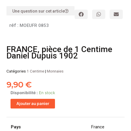
Une question sur cet article
réf :
MOEUFR 0853
FRANCE, pièce de 1 Centime
Daniel Dupuis 1902
Catégories
1 Centime
|
Monnaies
9,90
€
quantité
Disponibilité :
En stock
de
Ajouter au panier
FRANCE,
pièce
de
1
Pays
France
Centime