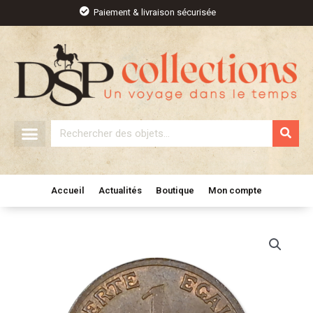
Aller
Paiement & livraison sécurisée
au
contenu
Rechercher
Accueil
Actualités
Boutique
Mon compte