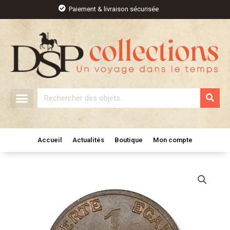
Aller
Paiement & livraison sécurisée
au
contenu
Rechercher
Accueil
Actualités
Boutique
Mon compte