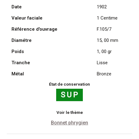
Date
1902
Daniel
Dupuis
Valeur faciale
1 Centime
1902
Référence d'ouvrage
F.105/7
Diamétre
15, 00 mm
Poids
1, 00 gr
Tranche
Lisse
Métal
Bronze
État de conservation
Voir le thème
Bonnet phrygien