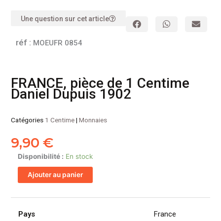
Une question sur cet article
réf :
MOEUFR 0854
FRANCE, pièce de 1 Centime
Daniel Dupuis 1902
Catégories
1 Centime
|
Monnaies
9,90
€
quantité
Disponibilité :
En stock
de
Ajouter au panier
FRANCE,
pièce
de
1
Pays
France
Centime