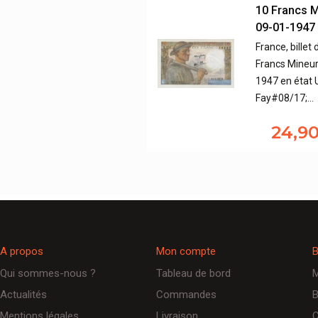
10 Francs 
09-01-1947
France, billet 
Francs Mineur
1947 en état 
Fay#08/17;…
24,9
A propos
Mon compte
B
Qui sommes-nous ?
Tableau de bord
M
Actualités
Commandes
B
Mentions légales
Livraison
C