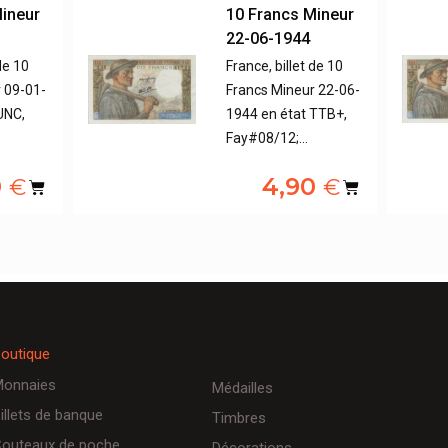
Mineur
10 Francs Mineur
22-06-1944
de 10
France, billet de 10
 09-01-
Francs Mineur 22-06-
UNC,
1944 en état TTB+,
Fay#08/12;…
0
4,90
€
€
outique
onnaies
Médailles
illets de banque
Timbres
outeaux de poche