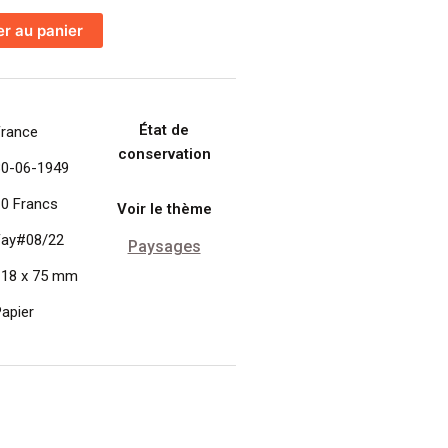
er au panier
État de
France
conservation
30-06-1949
10 Francs
Voir le thème
Fay#08/22
Paysages
118 x 75 mm
apier