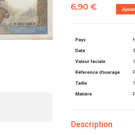
de
6,90
€
Ajout
FRANCE
billet
de
10
Pays
Francs
Mineur
Date
30-
Valeur faciale
06-
1949
Réference d'ouvrage
Taille
Matiére
P
Description