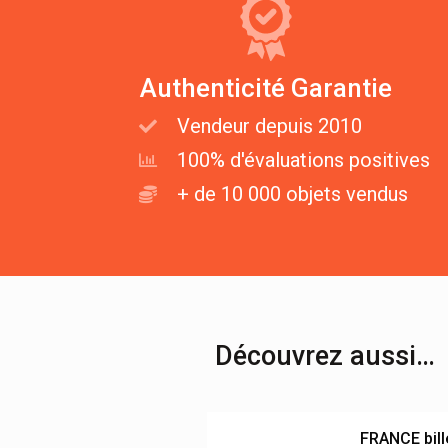
Authenticité Garantie
Vendeur depuis 2010
100% d'évaluations positives
+ de 10 000 objets vendus
Découvrez aussi…
FRANCE bill