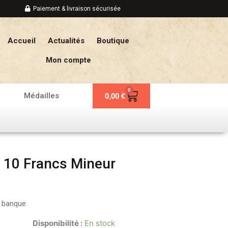
Paiement & livraison sécurisée
Accueil
Actualités
Boutique
Mon compte
0
Panier
Médailles
0,00
€
e 10 Francs Mineur
e banque
Disponibilité :
En stock