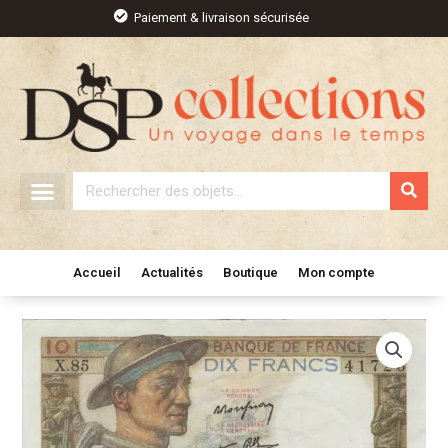
Aller
Paiement & livraison sécurisée
au
contenu
Rechercher
Accueil
Actualités
Boutique
Mon compte