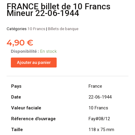
FRANCE billet de 10 Francs
Mineur 22-06-1944
Catégories
10 Francs
|
Billets de banque
4,90
€
quantité
Disponibilité :
En stock
de
Ajouter au panier
FRANCE
billet
de
10
Pays
France
Francs
Date
22-06-1944
Mineur
22-
Valeur faciale
10 Francs
06-
1944
Réference d'ouvrage
Fay#08/12
Taille
118 x 75 mm