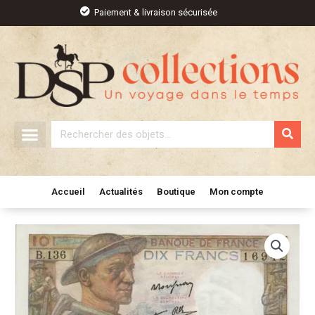
Aller
Paiement & livraison sécurisée
au
contenu
Rechercher
Accueil
Actualités
Boutique
Mon compte