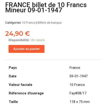
FRANCE billet de 10 Francs
Mineur 09-01-1947
Catégories
10 Francs
|
Billets de banque
24,90
€
quantité
Disponibilité :
En stock
de
Ajouter au panier
FRANCE
billet
de
10
Pays
France
Francs
Date
09-01-1947
Mineur
09-
Valeur faciale
10 Francs
01-
1947
Réference d'ouvrage
Fay#08/17
Taille
118 x 75 mm