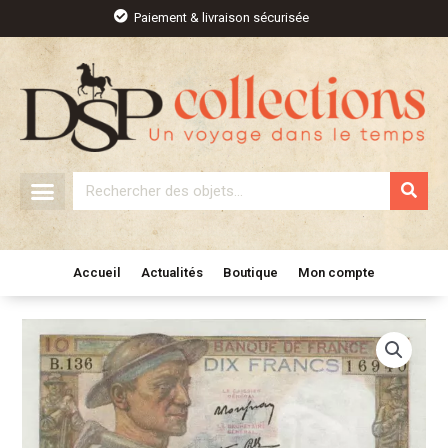
Aller
Paiement & livraison sécurisée
au
contenu
Rechercher
Accueil
Actualités
Boutique
Mon compte