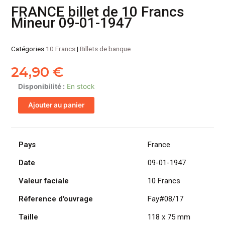
FRANCE billet de 10 Francs
Mineur 09-01-1947
Catégories
10 Francs
|
Billets de banque
24,90
€
quantité
Disponibilité :
En stock
de
Ajouter au panier
FRANCE
billet
de
10
Pays
France
Francs
Date
09-01-1947
Mineur
09-
Valeur faciale
10 Francs
01-
1947
Réference d'ouvrage
Fay#08/17
Taille
118 x 75 mm