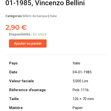
01-1985, Vincenzo Bellini
Catégories
Billets de banque
|
Italie
2,90
€
quantité
Disponibilité :
En stock
de
Ajouter au panier
ITALIE
billet
de
5.000
Pays
Italie
Lire
Date
04-01-1985
04-
01-
Valeur faciale
5.000 Lire
1985,
Vincenzo
Réference d'ouvrage
Pick-111b
Bellini
Taille
126 × 70 mm
Matiére
Papier