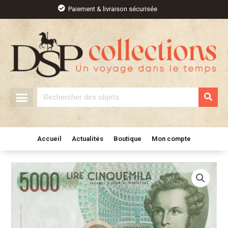
Aller
Paiement & livraison sécurisée
au
contenu
Rechercher
Accueil
Actualités
Boutique
Mon compte