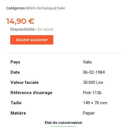
Catégories
Billets de banque
|
Italie
14,90
€
quantité
Disponibilité :
En stock
de
Ajouter au panier
ITALIE
billet
de
50.000
Pays
Italie
Lire,
Date
06-02-1984
Bernini
-
Valeur faciale
50.000 Lire
1er
type
Réference d'ouvrage
Pick-113b
06-
Taille
149 × 70 mm
02-
1984
Matiére
Papier
État de conservation