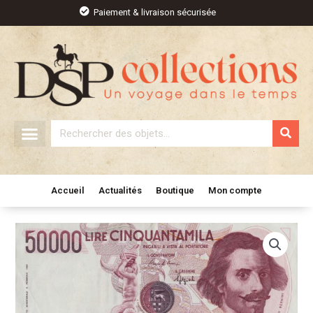
Aller
Paiement & livraison sécurisée
au
contenu
Rechercher
Accueil
Actualités
Boutique
Mon compte