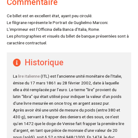
Commentaire
Ce billet est en excellent état, ayant peu circulé.
Le filigrane représente le Portrait de Guglielmo Marconi.
L’imprimeur est l’Officina della Banca d’Italia, Rome.
Les photographies et visuels du billet de banque présentées sont à
caractère contractuel.
Historique
La
lire italienne
(ITL) est l’ancienne unité monétaire de l’Italie,
émise du 17 mars 1861 au 28 février 2002, date à laquelle
elle a été remplacée par l’euro. Le terme “lire” provient du
latin “libra” qui était utilisé pour indiquer la valeur d’un poids
d’une livre mesurée en once troy, en argent assez pur.
Après avoir été une unité de mesure du poids (entre 380 et
430 g), servant à frapper des deniers et des sous, ce n’est
qu’en 1472 que le doge de Venise fait frapper la première lire
d’argent, en tant que pièce de monnaie d’une valeur de 20
sous (soldi), soit 6,52 g titré 948/1000. En 1474, le duc