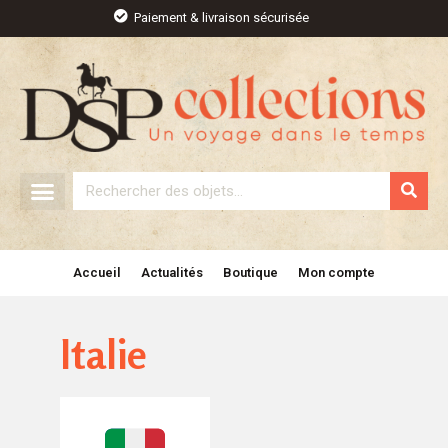
Aller
Paiement & livraison sécurisée
au
contenu
Rechercher
Accueil
Actualités
Boutique
Mon compte
Italie