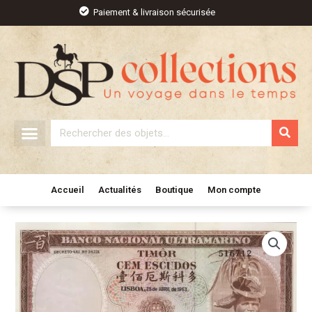
Aller
Paiement & livraison sécurisée
au
contenu
Rechercher
Accueil
Actualités
Boutique
Mon compte