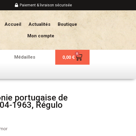
Paiement & livraison sécurisée
Accueil
Actualités
Boutique
Mon compte
0
Panier
Médailles
0,00
€
onie portugaise de
04-1963, Régulo
imor