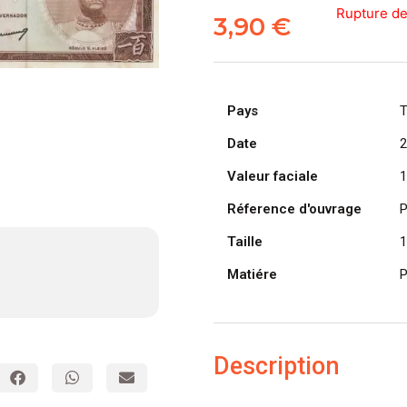
Rupture de
3,90
€
Pays
T
Date
2
Valeur faciale
1
Réference d'ouvrage
P
Taille
1
Matiére
P
Description