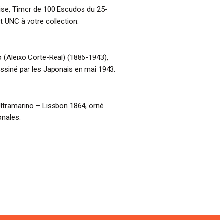
aise, Timor de 100 Escudos du 25-
t UNC à votre collection.
o (Aleixo Corte-Real) (1886-1943),
assiné par les Japonais en mai 1943.
ltramarino – Lissbon 1864, orné
onales.