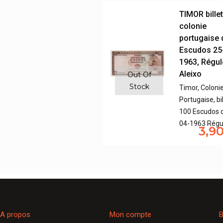
TIMOR bille
colonie
portugaise 
Escudos 25
1963, Régul
Aleixo
Out Of
Stock
Timor, Coloni
Portugaise, bi
100 Escudos 
04-1963 Régu
3,9
A propos
Mon compte
B