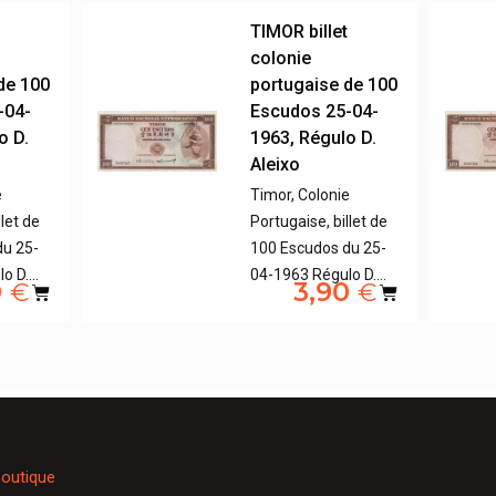
t
TIMOR billet
colonie
de 100
portugaise de 100
-04-
Escudos 25-04-
o D.
1963, Régulo D.
Aleixo
e
Timor, Colonie
llet de
Portugaise, billet de
du 25-
100 Escudos du 25-
lo D.…
04-1963 Régulo D.…
0
3,90
€
€
outique