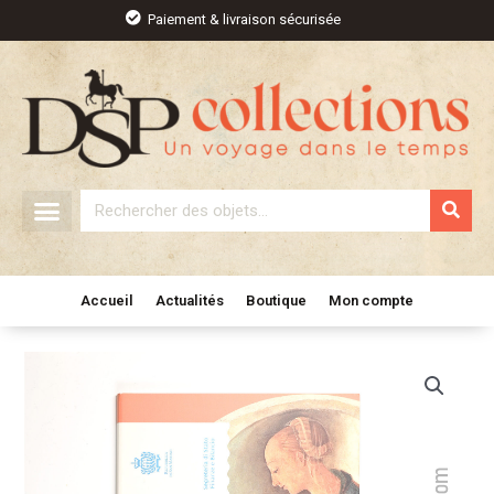
Aller
Paiement & livraison sécurisée
au
contenu
Rechercher
Accueil
Actualités
Boutique
Mon compte