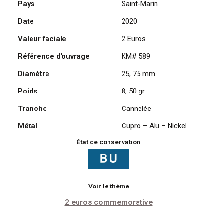
Pays
Saint-Marin
2
Date
2020
Euros
2020,
Valeur faciale
2 Euros
500ème
Anniversaire
Référence d'ouvrage
KM# 589
de
Diamétre
25, 75 mm
la
Mort
Poids
8, 50 gr
de
Raphaël
Tranche
Cannelée
Métal
Cupro – Alu – Nickel
État de conservation
Voir le thème
2 euros commemorative