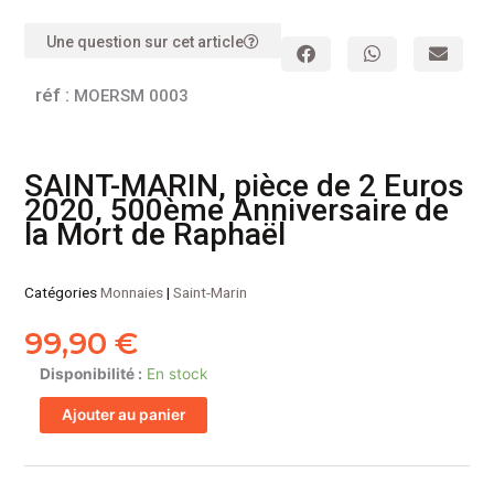
Une question sur cet article
réf :
MOERSM 0003
SAINT-MARIN, pièce de 2 Euros
2020, 500ème Anniversaire de
la Mort de Raphaël
Catégories
Monnaies
|
Saint-Marin
99,90
€
quantité
Disponibilité :
En stock
de
Ajouter au panier
SAINT-
MARIN,
pièce
de