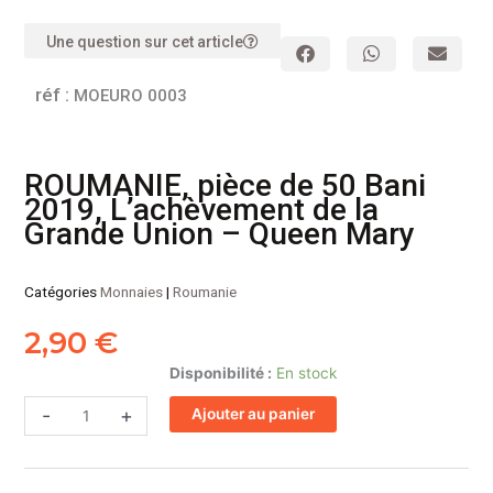
Une question sur cet article
réf :
MOEURO 0003
ROUMANIE, pièce de 50 Bani
2019, L’achèvement de la
Grande Union – Queen Mary
Catégories
Monnaies
|
Roumanie
2,90
€
quantité
Disponibilité :
En stock
de
-
+
Ajouter au panier
ROUMANIE,
pièce
de
50