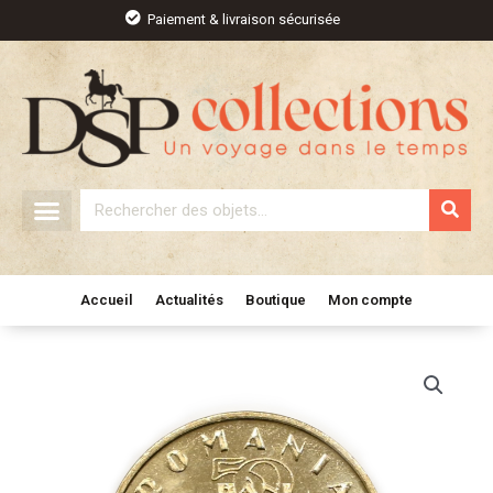
Aller
Paiement & livraison sécurisée
au
contenu
Rechercher
Accueil
Actualités
Boutique
Mon compte