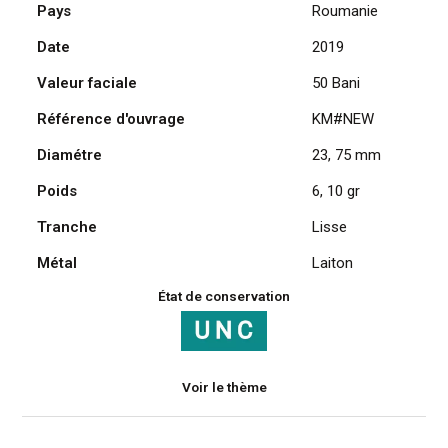
Pays
Roumanie
Bani
2019,
Date
2019
L’achèvement
Valeur faciale
50 Bani
de
la
Référence d'ouvrage
KM#NEW
Grande
Diamétre
23, 75 mm
Union
–
Poids
6, 10 gr
Queen
Mary
Tranche
Lisse
Métal
Laiton
État de conservation
Voir le thème