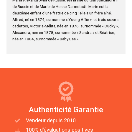
Maria Alexandrovna de Russie, est la fille du tsar Alexandre II
de Russie et de Marie de Hesse-Darmstadt. Marie est la
deuxième enfant d’une fratrie de cinq : elle a un frère aîné,
Alfred, né en 1874, surnommé « Young Affie », et trois sœurs
cadettes, Victoria-Mélita, née en 1876, surnommée « Ducky »,
Alexandra, née en 1878, surnommée « Sandra » et Béatrice,
née en 1884, surnommée « Baby Bee ».
Authenticité Garantie
Vendeur depuis 2010
100% d'évaluations positives