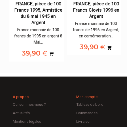
0
FRANCE, pièce de 100
FRANCE, pièce de 100
x
Francs 1995, Armistice
Francs Clovis 1996 en
du 8 mai 1945 en
Argent
Argent
France monnaie de 100
,
France monnaie de 100
francs de 1996 en Argent,
francs de 1995 en argent 8
en comémoration…
Mai…
39,90
€
39,90
€
A propos
Mon compte
Qui sommes-nous ?
Tableau de bord
Actualités
Commandes
Mentions légales
Livraison