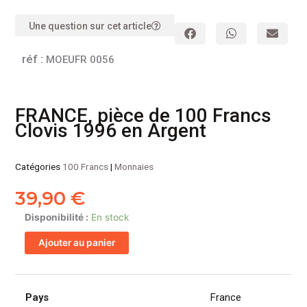
Une question sur cet article
réf :
MOEUFR 0056
FRANCE, pièce de 100 Francs
Clovis 1996 en Argent
Catégories
100 Francs
|
Monnaies
39,90
€
quantité
Disponibilité :
En stock
de
Ajouter au panier
FRANCE,
pièce
de
100
Pays
France
Francs