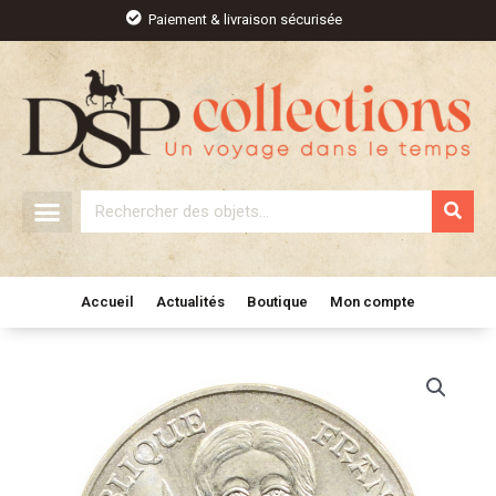
Aller
Paiement & livraison sécurisée
au
contenu
Rechercher
Accueil
Actualités
Boutique
Mon compte