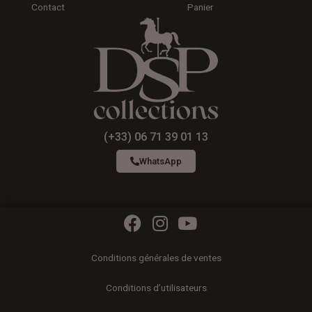
Contact
Panier
(+33) 06 71 39 01 13
WhatsApp
F
I
Y
a
n
o
c
s
u
Conditions générales de ventes
e
t
t
b
a
u
Conditions d’utilisateurs
o
g
b