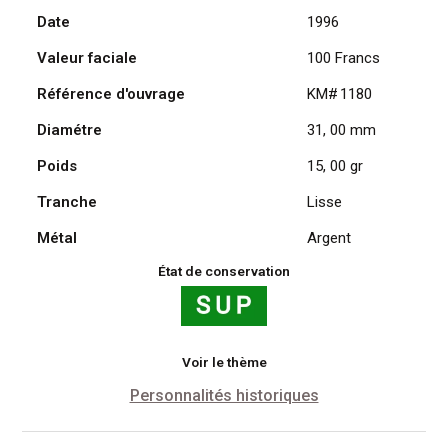
Date
1996
Clovis
1996
Valeur faciale
100 Francs
en
Argent
Référence d'ouvrage
KM# 1180
Diamétre
31, 00 mm
Poids
15, 00 gr
Tranche
Lisse
Métal
Argent
État de conservation
Voir le thème
Personnalités historiques