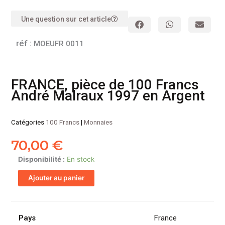
Une question sur cet article
réf :
MOEUFR 0011
FRANCE, pièce de 100 Francs
André Malraux 1997 en Argent
Catégories
100 Francs
|
Monnaies
70,00
€
quantité
Disponibilité :
En stock
de
Ajouter au panier
FRANCE,
pièce
de
100
Pays
France
Francs