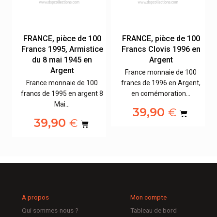
0
FRANCE, pièce de 100
FRANCE, pièce de 100
x
Francs 1995, Armistice
Francs Clovis 1996 en
du 8 mai 1945 en
Argent
Argent
France monnaie de 100
,
France monnaie de 100
francs de 1996 en Argent,
francs de 1995 en argent 8
en comémoration…
Mai…
39,90
€
39,90
€
A propos
Mon compte
Qui sommes-nous ?
Tableau de bord