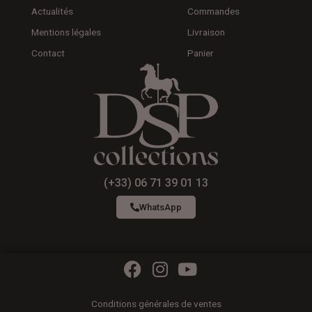
Actualités
Commandes
Mentions légales
Livraison
Contact
Panier
(+33) 06 71 39 01 13
WhatsApp
F
I
Y
a
n
o
c
s
u
Conditions générales de ventes