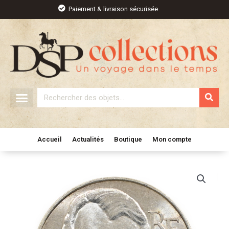
Aller
Paiement & livraison sécurisée
au
contenu
Rechercher
Accueil
Actualités
Boutique
Mon compte