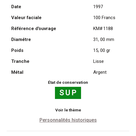
Date
1997
André
Malraux
Valeur faciale
100 Francs
1997
en
Référence d'ouvrage
KM# 1188
Argent
Diamétre
31, 00 mm
Poids
15, 00 gr
Tranche
Lisse
Métal
Argent
État de conservation
Voir le thème
Personnalités historiques