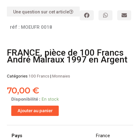
Une question sur cet article
réf :
MOEUFR 0018
FRANCE, pièce de 100 Francs
André Malraux 1997 en Argent
Catégories
100 Francs
|
Monnaies
70,00
€
quantité
Disponibilité :
En stock
de
Ajouter au panier
FRANCE,
pièce
de
100
Pays
France
Francs