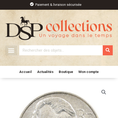
Aller
Paiement & livraison sécurisée
au
contenu
Rechercher
Accueil
Actualités
Boutique
Mon compte