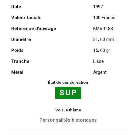
Date
1997
André
Malraux
Valeur faciale
100 Francs
1997
en
Référence d'ouvrage
KM# 1188
Argent
Diamétre
31, 00 mm
Poids
15, 00 gr
Tranche
Lisse
Métal
Argent
État de conservation
Voir le thème
Personnalités historiques