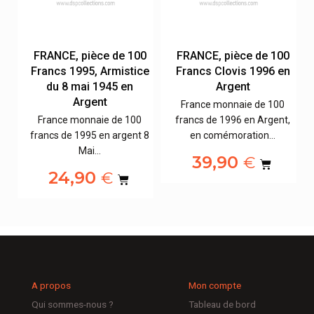
0
FRANCE, pièce de 100
FRANCE, pièce de 100
x
Francs 1995, Armistice
Francs Clovis 1996 en
du 8 mai 1945 en
Argent
Argent
France monnaie de 100
,
France monnaie de 100
francs de 1996 en Argent,
francs de 1995 en argent 8
en comémoration…
Mai…
39,90
€
24,90
€
A propos
Mon compte
Qui sommes-nous ?
Tableau de bord