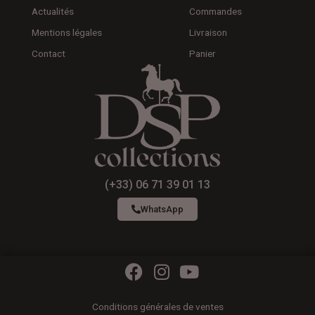
Actualités
Commandes
Mentions légales
Livraison
Contact
Panier
(+33) 06 71 39 01 13
WhatsApp
F
I
Y
a
n
o
c
s
u
Conditions générales de ventes