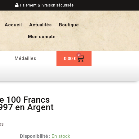
Paiement & livraison sécurisée
Accueil
Actualités
Boutique
Mon compte
0
Panier
Médailles
0,00
€
e 100 Francs
997 en Argent
es
Disponibilité :
En stock