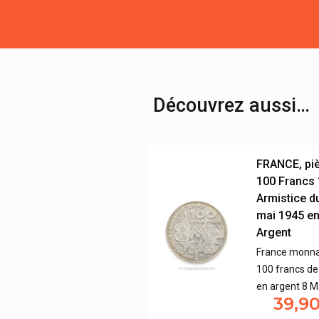
Découvrez aussi…
FRANCE, pi
100 Francs 
Armistice d
mai 1945 e
Argent
France monna
100 francs d
en argent 8 M
39,9