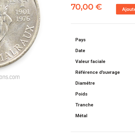
de
70,00
€
Ajout
FRANCE,
pièce
de
100
Pays
Francs
André
Date
Malraux
Valeur faciale
1997
en
Référence d'ouvrage
Argent
Diamétre
Poids
Tranche
Métal