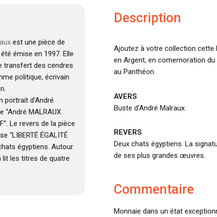
Description
aux
est une pièce de
Ajoutez à votre collection cette
été émise en 1997. Elle
en Argent, en comemoration du 
 transfert des cendres
au Panthéon.
mme politique, écrivain
n.
AVERS
n portrait d’André
Buste d’André Malraux.
nde “André MALRAUX
. Le revers de la pièce
REVERS
evise “LIBERTÉ ÉGALITÉ
Deux chats égyptiens. La signatu
hats égyptiens. Autour
de ses plus grandes œuvres.
lit les titres de quatre
Commentaire
Monnaie dans un état exceptionn