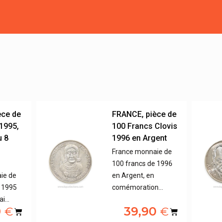
èce de
FRANCE, pièce de
1995,
100 Francs Clovis
u 8
1996 en Argent
n
France monnaie de
100 francs de 1996
ie de
en Argent, en
e 1995
comémoration…
ai…
0
39,90
€
€