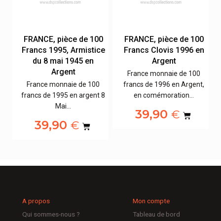
0
FRANCE, pièce de 100
FRANCE, pièce de 100
x
Francs 1995, Armistice
Francs Clovis 1996 en
du 8 mai 1945 en
Argent
Argent
France monnaie de 100
,
France monnaie de 100
francs de 1996 en Argent,
francs de 1995 en argent 8
en comémoration…
Mai…
39,90
€
39,90
€
A propos
Mon compte
Qui sommes-nous ?
Tableau de bord