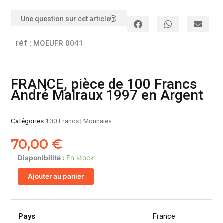
Une question sur cet article
réf :
MOEUFR 0041
FRANCE, pièce de 100 Francs
André Malraux 1997 en Argent
Catégories
100 Francs
|
Monnaies
70,00
€
quantité
Disponibilité :
En stock
de
Ajouter au panier
FRANCE,
pièce
de
100
Pays
France
Francs