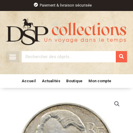
Aller
Paiement & livraison sécurisée
au
contenu
Rechercher
Accueil
Actualités
Boutique
Mon compte