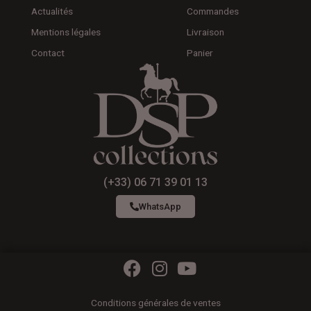
Actualités
Commandes
Mentions légales
Livraison
Contact
Panier
(+33) 06 71 39 01 13
WhatsApp
F
I
Y
a
n
o
c
s
u
Conditions générales de ventes