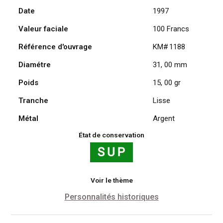
Date
1997
André
Malraux
Valeur faciale
100 Francs
1997
en
Référence d'ouvrage
KM# 1188
Argent
Diamétre
31, 00 mm
Poids
15, 00 gr
Tranche
Lisse
Métal
Argent
État de conservation
Voir le thème
Personnalités historiques