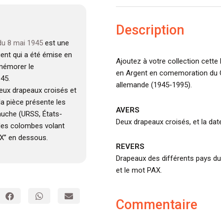
Description
du 8 mai 1945
est une
ent qui a été émise en
Ajoutez à votre collection cette
mémorer le
en Argent en comemoration du Ci
945.
allemande (1945-1995).
deux drapeaux croisés et
la pièce présente les
AVERS
gauche (URSS, États-
Deux drapeaux croisés, et la dat
des colombes volant
AX” en dessous.
REVERS
Drapeaux des différents pays d
et le mot PAX.
Commentaire