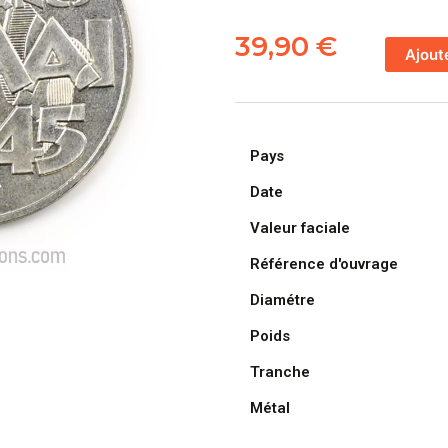
quantité
de
39,90
€
Ajout
FRANCE,
pièce
de
100
Pays
Francs
1995,
Date
Armistice
Valeur faciale
du
8
Référence d'ouvrage
mai
Diamétre
1945
en
Poids
Argent
Tranche
Métal