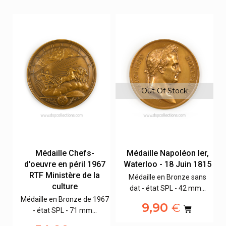
Out Of Stock
Médaille Chefs-
Médaille Napoléon Ier,
ri
d'oeuvre en péril 1967
Waterloo - 18 Juin 1815
RTF Ministère de la
Médaille en Bronze sans
culture
dat - état SPL - 42 mm…
18
Médaille en Bronze de 1967
9,90
€
- état SPL - 71 mm…