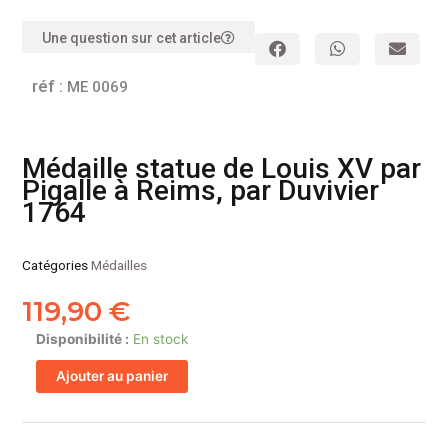
Une question sur cet article
réf :
ME 0069
Médaille statue de Louis XV par
Pigalle à Reims, par Duvivier
1764
Catégories
Médailles
119,90
€
quantité
Disponibilité :
En stock
de
Ajouter au panier
Médaille
statue
de
Louis