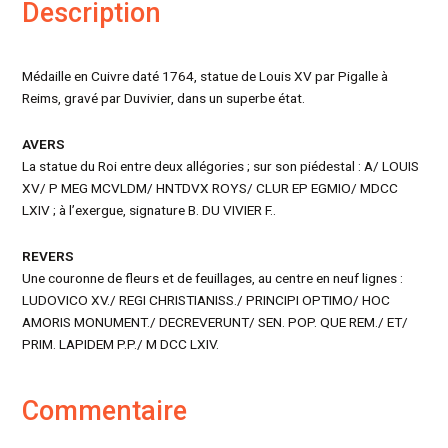
Description
Médaille en Cuivre daté 1764, statue de Louis XV par Pigalle à
Reims, gravé par Duvivier, dans un superbe état.
AVERS
La statue du Roi entre deux allégories ; sur son piédestal : A/ LOUIS
XV/ P MEG MCVLDM/ HNTDVX ROYS/ CLUR EP EGMIO/ MDCC
LXIV ; à l’exergue, signature B. DU VIVIER F..
REVERS
Une couronne de fleurs et de feuillages, au centre en neuf lignes :
LUDOVICO XV./ REGI CHRISTIANISS./ PRINCIPI OPTIMO/ HOC
AMORIS MONUMENT./ DECREVERUNT/ SEN. POP. QUE REM./ ET/
PRIM. LAPIDEM P.P./ M DCC LXIV.
Commentaire