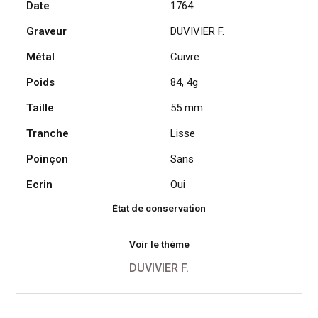
Date
1764
XV
Graveur
DUVIVIER F.
par
Pigalle
Métal
Cuivre
à
Reims,
Poids
84, 4g
par
Taille
55 mm
Duvivier
1764
Tranche
Lisse
Poinçon
Sans
Ecrin
Oui
État de conservation
Voir le thème
DUVIVIER F.