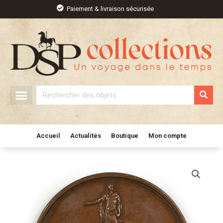
Aller
Paiement & livraison sécurisée
au
contenu
Rechercher
Accueil
Actualités
Boutique
Mon compte