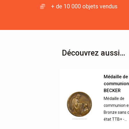
+ de 10 000 objets vendus
Découvrez aussi…
Médaille de
communion,
BECKER
Médaille de
communion e
Bronze sans d
état TTB+ -…