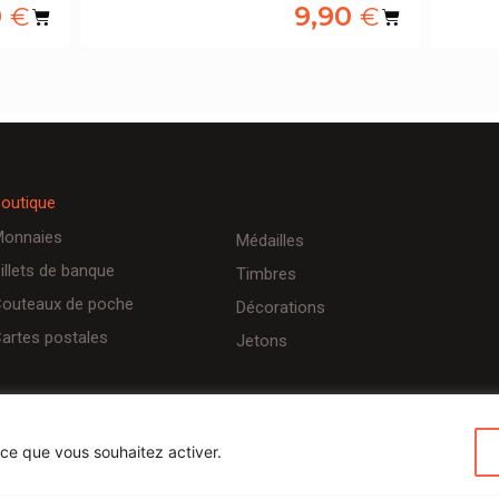
0
9,90
€
€
outique
onnaies
Médailles
illets de banque
Timbres
outeaux de poche
Décorations
artes postales
Jetons
 ce que vous souhaitez activer.
Conditions d’utilisateurs
Politique de confidentialité