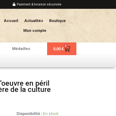
Paiement & livraison sécurisée
Accueil
Actualités
Boutique
Mon compte
0
Panier
Médailles
0,00
€
’oeuvre en péril
re de la culture
Disponibilité :
En stock