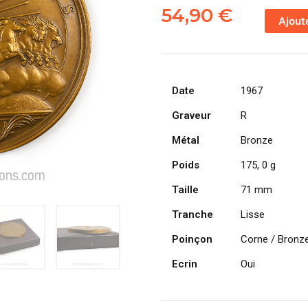
de
54,90
€
Ajout
Médaille
Chefs-
d'oeuvre
en
Date
1967
péril
1967
Graveur
R
RTF
Métal
Bronze
Ministère
de
Poids
175, 0 g
la
Taille
71 mm
culture
Tranche
Lisse
Poinçon
Corne / Bronze
Ecrin
Oui