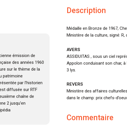
Description
Médaille en Bronze de 1967, Che
Ministère de la culture, signé: R,
AVERS
ncienne émission de
ASSIDUITAS , sous un ciel repré
rançaise des années 1960
Appolon conduisant son char, à l
ture sur le thème de la
3 lys.
u patrimoine
résentée par l’historien
REVERS
 est diffusée sur RTF
Ministère des affaires culturelle
deuxième chaîne de
dans le champ: prix chefs-d’oeuv
nne 2 jusqu’en
ipédia
Commentaire