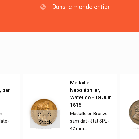
Dans le monde entier
Médaille
 par
Napoléon Ier,
Waterloo - 18 Juin
1815
n
Médaille en Bronze
Out Of
ate -
sans dat - état SPL -
Stock
42 mm…