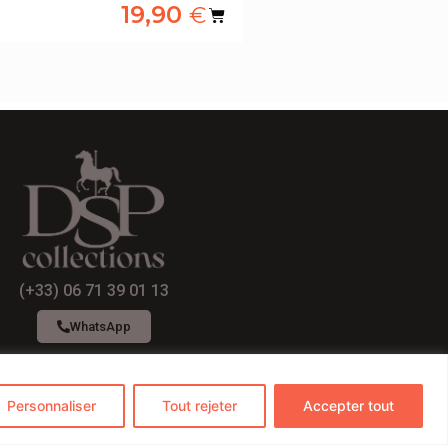
19,90
€
(+33) 06 71 39 01 13
WhatsApp
Personnaliser
Tout rejeter
Accepter tout