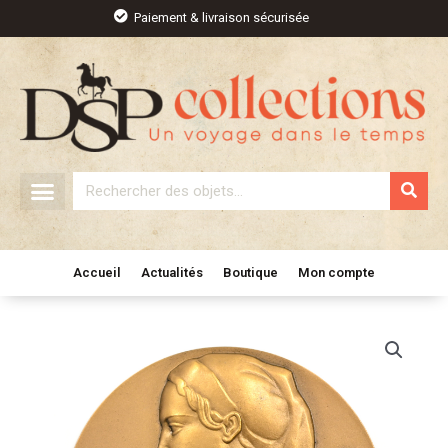
Aller
Paiement & livraison sécurisée
au
contenu
Rechercher
Accueil
Actualités
Boutique
Mon compte