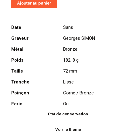
Ajouter au panier
Médaille
du
Crédit
Français
Date
Sans
par
Graveur
Georges SIMON
Georges
SIMON
Métal
Bronze
Poids
182, 8 g
Taille
72 mm
Tranche
Lisse
Poinçon
Corne / Bronze
Ecrin
Oui
État de conservation
Voir le thème