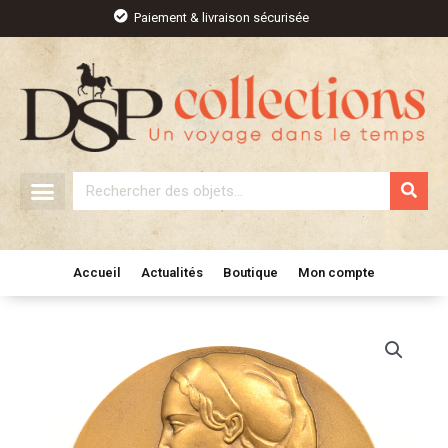
Aller
Paiement & livraison sécurisée
au
contenu
Rechercher
Accueil
Actualités
Boutique
Mon compte