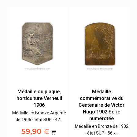
Out Of Stock
Médaille de retraite
Médaille ou plaque,
Crédit commercial de
horticulture Verneuil
France CCF par L.
1906
Bazor
Médaille en Bronze Argenté
Médaille en Bronze
de 1906 - état SUP - 42…
02
attribuée en 1952 - état
59,90
€
SUP - 77…