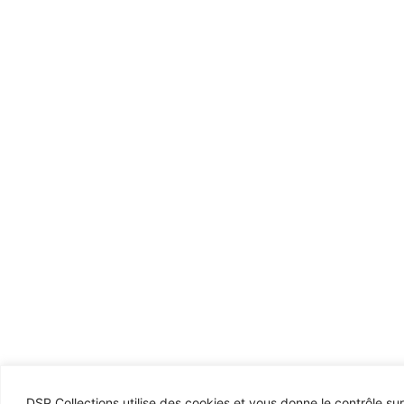
DSP Collections utilise des cookies et vous donne le contrôle su