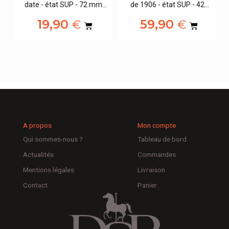
date - état SUP - 72 mm…
de 1906 - état SUP - 42…
02
19,90
59,90
€
€
A propos
Mon compte
Qui sommes-nous ?
Tableau de bord
Actualités
Commandes
Mentions légales
Livraison
Contact
Panier