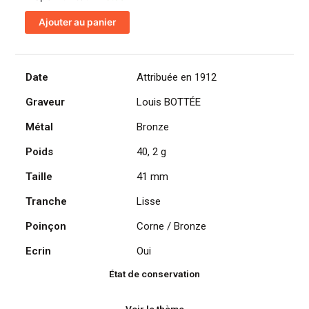
de
Ajouter au panier
Médaille
de
récompense,
Enseignement
Date
Attribuée en 1912
du
Graveur
Louis BOTTÉE
dessin,
Ville
Métal
Bronze
de
Paris
Poids
40, 2 g
par
Taille
41 mm
Louis
Bottée
Tranche
Lisse
Poinçon
Corne / Bronze
Ecrin
Oui
État de conservation
Voir le thème