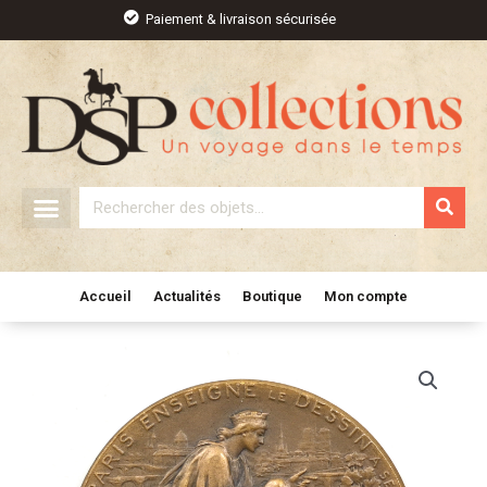
Aller
Paiement & livraison sécurisée
au
contenu
Rechercher
Accueil
Actualités
Boutique
Mon compte