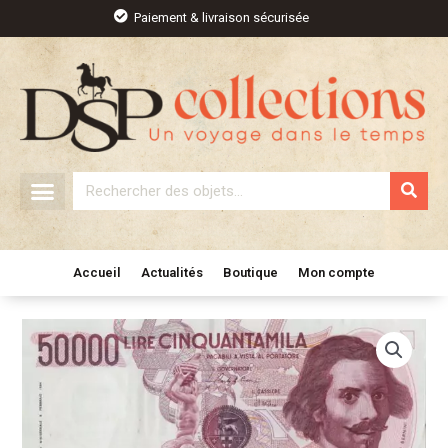
Aller
Paiement & livraison sécurisée
au
contenu
Rechercher
Accueil
Actualités
Boutique
Mon compte