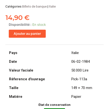
Catégories
Billets de banque
|
Italie
14,90
€
quantité
Disponibilité :
En stock
de
Ajouter au panier
ITALIE
billet
de
50.000
Pays
Italie
Lire,
Date
06-02-1984
Bernini
-
Valeur faciale
50.000 Lire
1er
type
Réference d'ouvrage
Pick-113a
06-
Taille
149 × 70 mm
02-
1984
Matiére
Papier
État de conservation