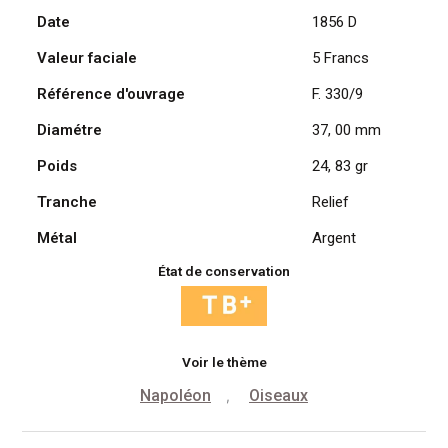
Date
1856 D
Napoléon
III,
Valeur faciale
5 Francs
1856
D
Référence d'ouvrage
F. 330/9
/
Diamétre
37, 00 mm
Lyon
Poids
24, 83 gr
Tranche
Relief
Métal
Argent
État de conservation
Voir le thème
Napoléon
Oiseaux
,