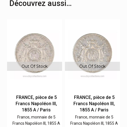
Découvrez aussi…
Out Of Stock
Out Of Stock
FRANCE, pièce de 5
FRANCE, pièce de 5
Francs Napoléon III,
Francs Napoléon III,
1855 A / Paris
1855 A / Paris
France, monnaie de 5
France, monnaie de 5
 A
Francs Napoléon III, 1855 A
Francs Napoléon III, 1855 A