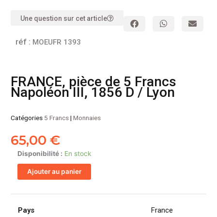
Une question sur cet article
réf :
MOEUFR 1393
FRANCE, pièce de 5 Francs
Napoléon III, 1856 D / Lyon
Catégories
5 Francs
|
Monnaies
65,00
€
quantité
Disponibilité :
En stock
de
Ajouter au panier
FRANCE,
pièce
de
5
Pays
France
Francs