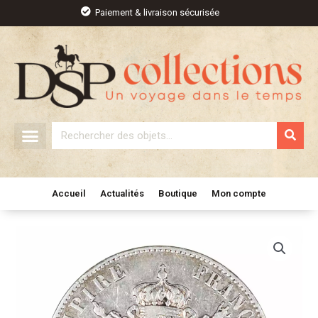
Aller
Paiement & livraison sécurisée
au
contenu
Rechercher
Accueil
Actualités
Boutique
Mon compte