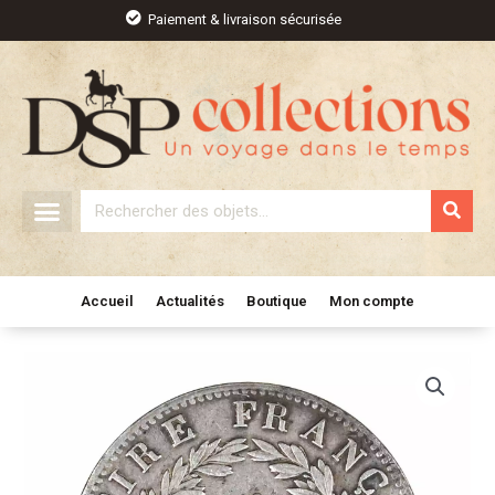
Aller
Paiement & livraison sécurisée
au
contenu
Rechercher
Accueil
Actualités
Boutique
Mon compte