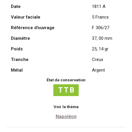
Date
1811 A
Napoléon
Ier,
Valeur faciale
5 Francs
1811
A
Référence d'ouvrage
F. 306/27
/
Diamétre
37, 00 mm
Paris
Poids
25, 14 gr
Tranche
Creux
Métal
Argent
État de conservation
Voir le thème
Napoléon