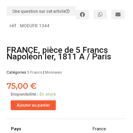
Une question sur cet article
réf :
MOEUFR 1344
FRANCE, pièce de 5 Francs
Napoléon Ier, 1811 A / Paris
Catégories
5 Francs
|
Monnaies
75,00
€
quantité
Disponibilité :
En stock
de
Ajouter au panier
FRANCE,
pièce
de
5
Pays
France
Francs