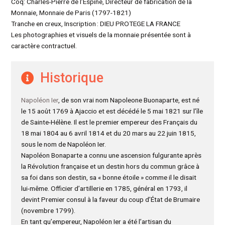
Coq: Charles-Pierre de l’Espine, Directeur de fabrication de la
Monnaie, Monnaie de Paris (1797-1821)
Tranche en creux, Inscription : DIEU PROTEGE LA FRANCE
Les photographies et visuels de la monnaie présentée sont à
caractère contractuel.
Historique
Napoléon Ier
, de son vrai nom Napoleone Buonaparte, est né
le 15 août 1769 à Ajaccio et est décédé le 5 mai 1821 sur l’île
de Sainte-Hélène. Il est le premier empereur des Français du
18 mai 1804 au 6 avril 1814 et du 20 mars au 22 juin 1815,
sous le nom de Napoléon Ier.
Napoléon Bonaparte a connu une ascension fulgurante après
la Révolution française et un destin hors du commun grâce à
sa foi dans son destin, sa « bonne étoile » comme il le disait
lui-même. Officier d’artillerie en 1785, général en 1793, il
devint Premier consul à la faveur du coup d’État de Brumaire
(novembre 1799).
En tant qu’empereur, Napoléon Ier a été l’artisan du