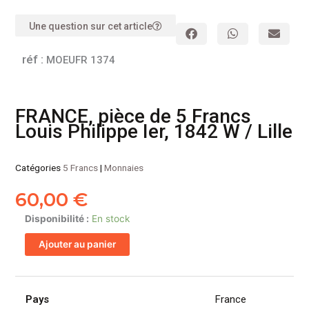
Une question sur cet article
réf :
MOEUFR 1374
FRANCE, pièce de 5 Francs
Louis Philippe Ier, 1842 W / Lille
Catégories
5 Francs
|
Monnaies
60,00
€
quantité
Disponibilité :
En stock
de
Ajouter au panier
FRANCE,
pièce
de
5
Pays
France
Francs