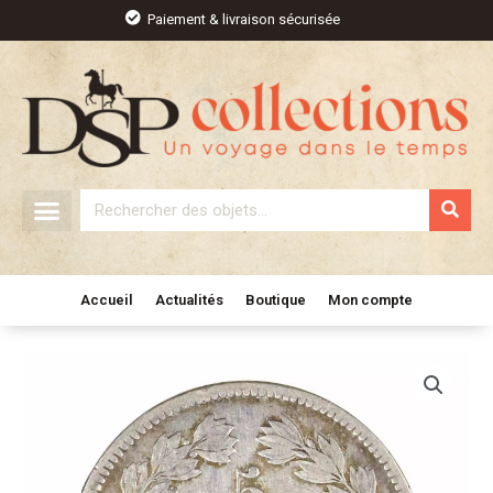
Aller
Paiement & livraison sécurisée
au
contenu
Rechercher
Accueil
Actualités
Boutique
Mon compte