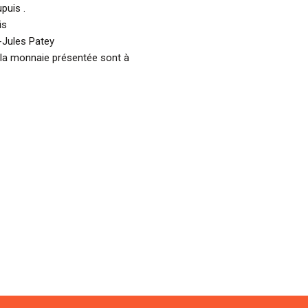
puis .
is
-Jules Patey
 la monnaie présentée sont à