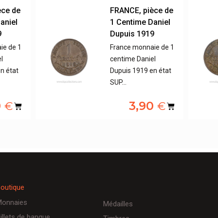
èce de
FRANCE, pièce de
aniel
1 Centime Daniel
9
Dupuis 1919
ie de 1
France monnaie de 1
l
centime Daniel
n état
Dupuis 1919 en état
SUP…
0
3,90
€
€
outique
onnaies
Médailles
illets de banque