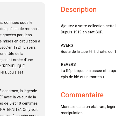
Description
es, connues sous le
Ajoutez à votre collection cette
t des pièces de monnaie
Dupuis 1919 en état SUP.
et gravées par Jean-
té mises en circulation à
AVERS
jusqu’en 1921. L’avers
Buste de la Liberté à droite, coi
une tête de la
ygien et ornée d’une
REVERS
st “RÉPUBLIQUE
La République cuirassée et drapé
iel Dupuis est
épis de blé et un marteau.
 2 centimes, la légende
Commentaire
 avec la valeur de la
es de 5 et 10 centimes,
Monnaie dans un état rare, légèr
FRATERNITÉ”. On y voit
manipulation.
 assise à gauche sur un