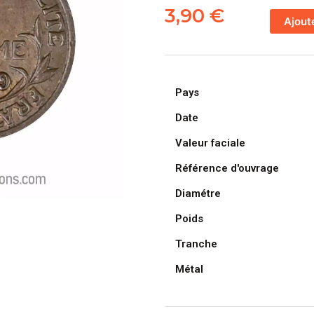
de
3,90
€
Ajout
FRANCE,
pièce
de
1
Pays
Centime
Daniel
Date
Dupuis
Valeur faciale
1919
Référence d'ouvrage
Diamétre
Poids
Tranche
Métal