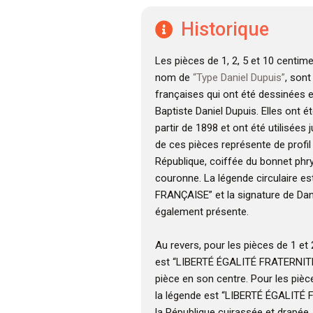
Historique
Les pièces de 1, 2, 5 et 10 centim
nom de
“Type Daniel Dupuis”
, son
françaises qui ont été dessinées 
Baptiste Daniel Dupuis. Elles ont é
partir de 1898 et ont été utilisées 
de ces pièces représente de profil 
République, coiffée du bonnet phr
couronne. La légende circulaire e
FRANÇAISE” et la signature de Dan
également présente.
Au revers, pour les pièces de 1 et
est “LIBERTÉ ÉGALITÉ FRATERNITÉ”
pièce en son centre. Pour les pièc
la légende est “LIBERTÉ ÉGALITÉ 
la République cuirassée et drapée,