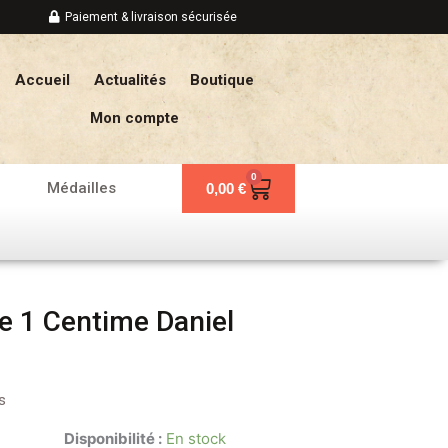
Paiement & livraison sécurisée
Accueil
Actualités
Boutique
Mon compte
0
Panier
Médailles
0,00
€
e 1 Centime Daniel
s
Disponibilité :
En stock