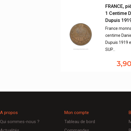
FRANCE, pi
1 Centime D
Dupuis 191
France monna
centime Danie
Dupuis 1919 e
SUP…
3,9
A propos
Mon compte
B
Qui sommes-nous ?
Tableau de bord
M
Actualités
Commandes
B