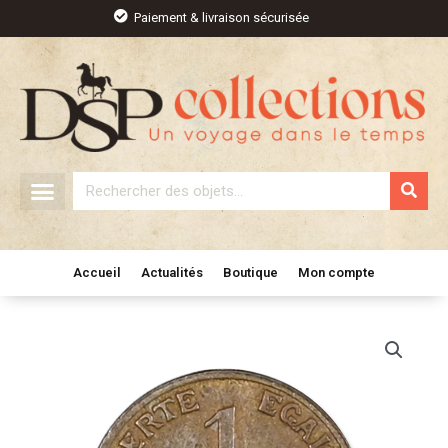
Aller
Paiement & livraison sécurisée
au
contenu
Rechercher
Accueil
Actualités
Boutique
Mon compte