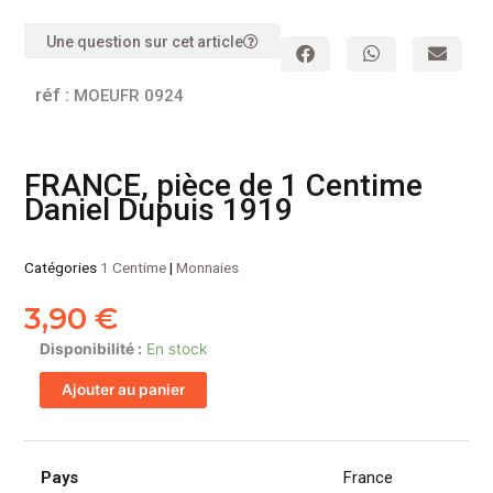
Une question sur cet article
réf :
MOEUFR 0924
FRANCE, pièce de 1 Centime
Daniel Dupuis 1919
Catégories
1 Centime
|
Monnaies
3,90
€
quantité
Disponibilité :
En stock
de
Ajouter au panier
FRANCE,
pièce
de
1
Pays
France
Centime