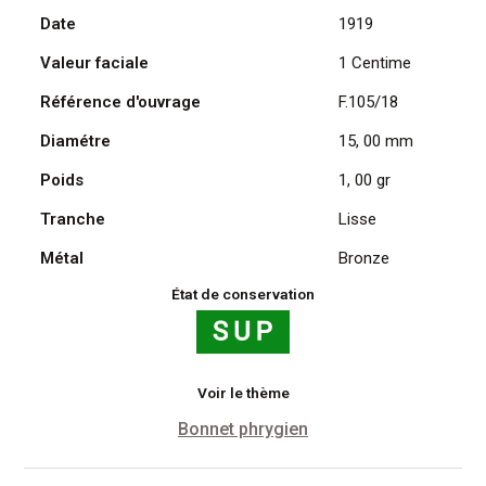
Date
1919
Daniel
Dupuis
Valeur faciale
1 Centime
1919
Référence d'ouvrage
F.105/18
Diamétre
15, 00 mm
Poids
1, 00 gr
Tranche
Lisse
Métal
Bronze
État de conservation
Voir le thème
Bonnet phrygien