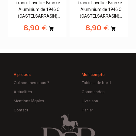
francs Lavrillier Bronze-
francs Lavrillier Bronze-
Aluminium de 1946 C
Aluminium de 1946 C
(CASTELSARRASIN)…
(CASTELSARRASIN)…
8,90
8,90
€
€
A propos
Mon compte
Qui sommes-nous ?
Tableau de bord
Actualités
Commandes
Mentions légales
Livraison
Contact
Panier