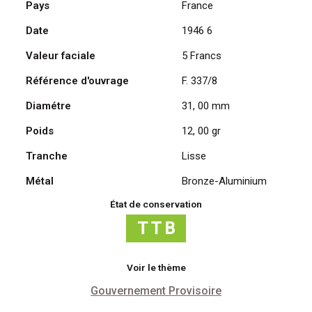
Pays
France
Francs
Date
1946 6
1946
C,
Valeur faciale
5 Francs
Lavrillier
Bronze-
Référence d'ouvrage
F. 337/8
Aluminium
Diamétre
31, 00 mm
Poids
12, 00 gr
Tranche
Lisse
Métal
Bronze-Aluminium
État de conservation
Voir le thème
Gouvernement Provisoire