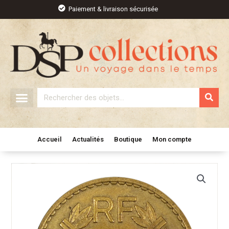
Aller
Paiement & livraison sécurisée
au
contenu
Rechercher
Accueil
Actualités
Boutique
Mon compte