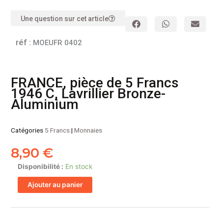
Une question sur cet article
réf :
MOEUFR 0402
FRANCE, pièce de 5 Francs
1946 C, Lavrillier Bronze-
Aluminium
Catégories
5 Francs
|
Monnaies
8,90
€
quantité
Disponibilité :
En stock
de
Ajouter au panier
FRANCE,
pièce
de
5