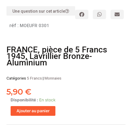
Une question sur cet article
réf :
MOEUFR 0301
FRANCE, pièce de 5 Francs
1945, Lavrillier Bronze-
Aluminium
Catégories
5 Francs
|
Monnaies
5,90
€
quantité
Disponibilité :
En stock
de
Ajouter au panier
FRANCE,
pièce
de
5