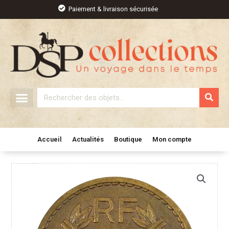
Aller
Paiement & livraison sécurisée
au
contenu
Rechercher
Accueil
Actualités
Boutique
Mon compte