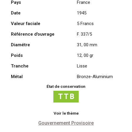
Pays
France
Francs
Date
1945
1945,
Lavrillier
Valeur faciale
5 Francs
Bronze-
Aluminium
Référence d'ouvrage
F. 337/5
Diamétre
31, 00 mm
Poids
12, 00 gr
Tranche
Lisse
Métal
Bronze-Aluminium
État de conservation
Voir le thème
Gouvernement Provisoire