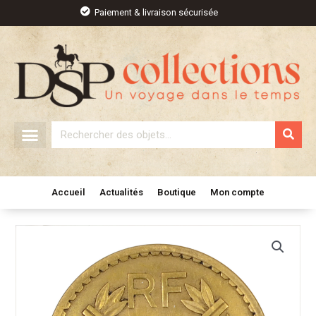
Aller
Paiement & livraison sécurisée
au
contenu
Rechercher
Accueil
Actualités
Boutique
Mon compte