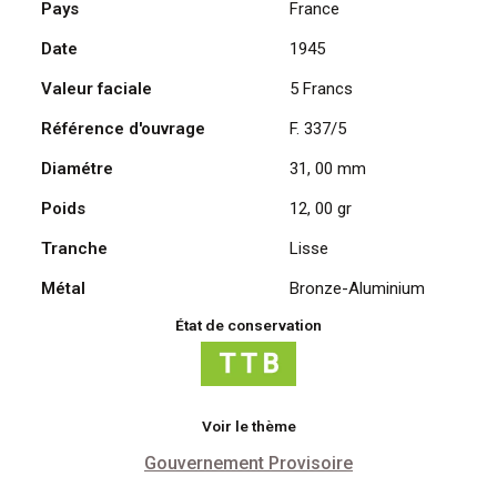
Pays
France
Francs
Date
1945
1945,
Lavrillier
Valeur faciale
5 Francs
Bronze-
Aluminium
Référence d'ouvrage
F. 337/5
Diamétre
31, 00 mm
Poids
12, 00 gr
Tranche
Lisse
Métal
Bronze-Aluminium
État de conservation
Voir le thème
Gouvernement Provisoire