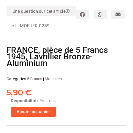
Une question sur cet article
réf :
MOEUFR 0289
FRANCE, pièce de 5 Francs
1945, Lavrillier Bronze-
Aluminium
Catégories
5 Francs
|
Monnaies
5,90
€
quantité
Disponibilité :
En stock
de
Ajouter au panier
FRANCE,
pièce
de
5