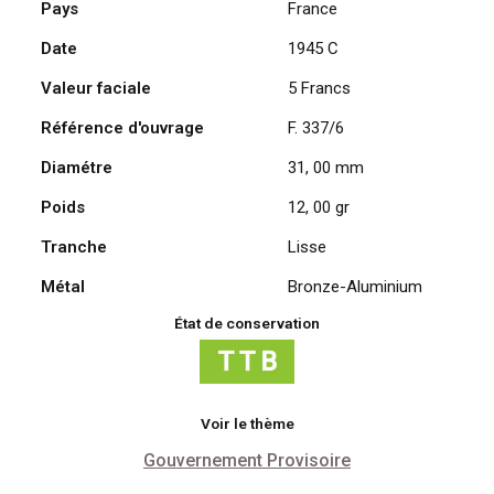
Pays
France
Francs
Date
1945 C
1945
C,
Valeur faciale
5 Francs
Lavrillier
Bronze-
Référence d'ouvrage
F. 337/6
Aluminium
Diamétre
31, 00 mm
Poids
12, 00 gr
Tranche
Lisse
Métal
Bronze-Aluminium
État de conservation
Voir le thème
Gouvernement Provisoire