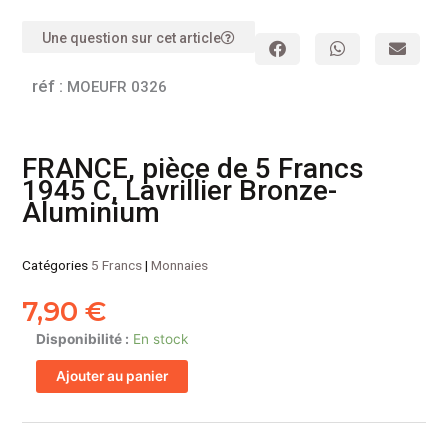
Une question sur cet article
réf :
MOEUFR 0326
FRANCE, pièce de 5 Francs
1945 C, Lavrillier Bronze-
Aluminium
Catégories
5 Francs
|
Monnaies
7,90
€
quantité
Disponibilité :
En stock
de
Ajouter au panier
FRANCE,
pièce
de
5