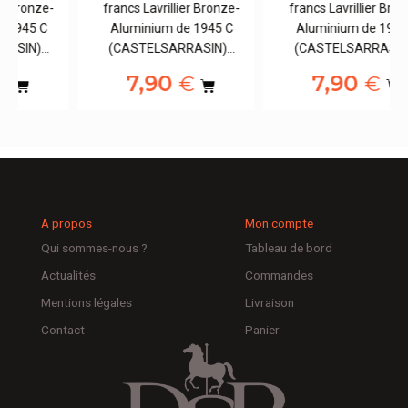
francs Lavrillier Bronze-
francs Lavrillier Bronze-
Aluminium de 1945 C
Aluminium de 1945 C
(CASTELSARRASIN)…
(CASTELSARRASIN)…
7,90
7,90
€
€
A propos
Mon compte
Qui sommes-nous ?
Tableau de bord
Actualités
Commandes
Mentions légales
Livraison
Contact
Panier