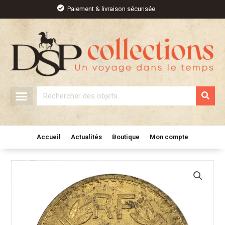
Aller
Paiement & livraison sécurisée
au
contenu
Rechercher
Accueil
Actualités
Boutique
Mon compte