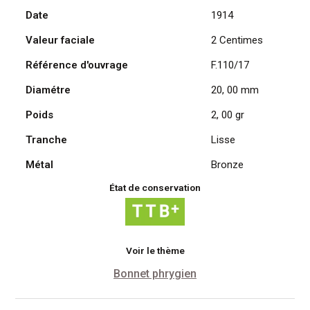
Date
1914
Daniel
Dupuis
Valeur faciale
2 Centimes
1914
Référence d'ouvrage
F.110/17
Diamétre
20, 00 mm
Poids
2, 00 gr
Tranche
Lisse
Métal
Bronze
État de conservation
Voir le thème
Bonnet phrygien