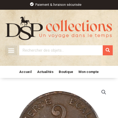
Aller
Paiement & livraison sécurisée
au
contenu
Rechercher
Accueil
Actualités
Boutique
Mon compte