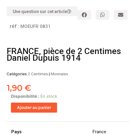
Une question sur cet article
réf :
MOEUFR 0831
FRANCE, pièce de 2 Centimes
Daniel Dupuis 1914
Catégories
2 Centimes
|
Monnaies
1,90
€
quantité
Disponibilité :
En stock
de
Ajouter au panier
FRANCE,
pièce
de
2
Pays
France
Centimes