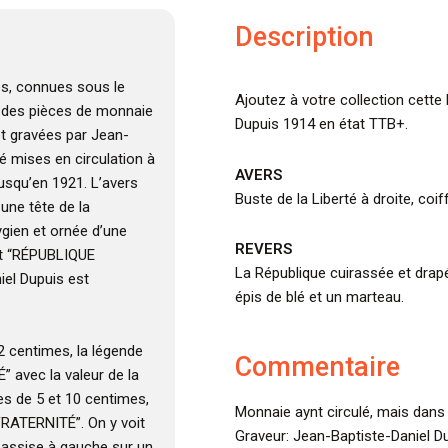
Description
es, connues sous le
Ajoutez à votre collection cette
t des pièces de monnaie
Dupuis 1914 en état TTB+.
et gravées par Jean-
té mises en circulation à
AVERS
jusqu’en 1921. L’avers
Buste de la Liberté à droite, coi
une tête de la
ygien et ornée d’une
REVERS
st “RÉPUBLIQUE
La République cuirassée et drapé
iel Dupuis est
épis de blé et un marteau.
 2 centimes, la légende
Commentaire
 avec la valeur de la
es de 5 et 10 centimes,
Monnaie aynt circulé, mais dans 
FRATERNITÉ”. On y voit
Graveur: Jean-Baptiste-Daniel Du
 assise à gauche sur un