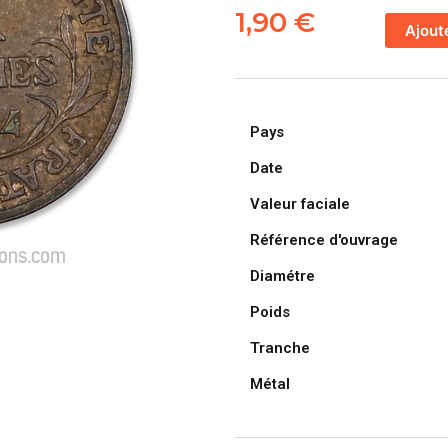
de
1,90
€
Ajout
FRANCE,
pièce
de
2
Pays
Centimes
Daniel
Date
Dupuis
Valeur faciale
1914
Référence d'ouvrage
Diamétre
Poids
Tranche
Métal