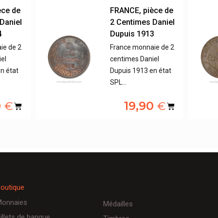
èce de
FRANCE, pièce de
Daniel
2 Centimes Daniel
4
Dupuis 1913
ie de 2
France monnaie de 2
el
centimes Daniel
n état
Dupuis 1913 en état
SPL…
0
19,90
€
€
outique
onnaies
Médailles
illets de banque