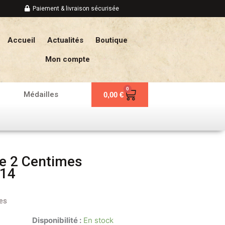
Paiement & livraison sécurisée
Accueil
Actualités
Boutique
Mon compte
0
Panier
Médailles
0,00
€
e 2 Centimes
914
es
Disponibilité :
En stock