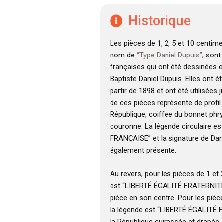
Historique
Les pièces de 1, 2, 5 et 10 centim
nom de
“Type Daniel Dupuis”
, son
françaises qui ont été dessinées 
Baptiste Daniel Dupuis. Elles ont é
partir de 1898 et ont été utilisées 
de ces pièces représente de profil 
République, coiffée du bonnet phr
couronne. La légende circulaire e
FRANÇAISE” et la signature de Dan
également présente.
Au revers, pour les pièces de 1 et
est “LIBERTÉ ÉGALITÉ FRATERNITÉ”
pièce en son centre. Pour les pièc
la légende est “LIBERTÉ ÉGALITÉ 
la République cuirassée et drapée,