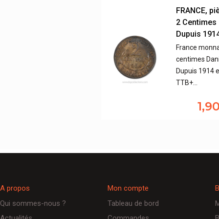
FRANCE, pi
2 Centimes 
Dupuis 191
France monna
centimes Dani
Dupuis 1914 e
TTB+…
1,9
A propos
Mon compte
B
Qui sommes-nous ?
Tableau de bord
M
Actualités
Commandes
B